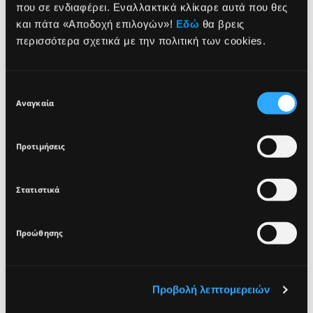
που σε ενδιαφέρει. Εναλλακτικά κλίκαρε αυτά που θες
NEWSLETTER
και πάτα «Αποδοχή επιλογών»!
Εδώ
θα βρεις
ΠΛΕΟΝΕΚΤΗΜΑΤΑ
περισσότερα σχετικά με την πολιτική των cookies.
ΤΡΟΠΟΣ ΧΡΗΣΗΣ
Sign up for exclusive beauty tips and be the first to
know about all the latest Seventeen trends and
Επιλογή
products!
ΣΥΣΤΑΤΙΚΑ
Αναγκαία
συγκατάθεσης
Προτιμήσεις
VEGAN
DERMATOLOGICALLY
TESTED
Στατιστικά
I agree that the collection and processing of my personal data will be
*
in compliance with Seventeen's
Privacy Policy.
Προώθησης
SIGN UP
Προβολή λεπτομερειών