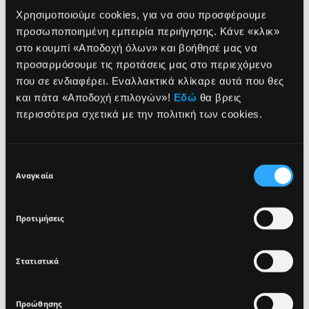
Χρησιμοποιούμε cookies, για να σου προσφέρουμε
προσωποποιημένη εμπειρία περιήγησης. Κάνε «κλικ»
στο κουμπί «Αποδοχή όλων» και βοήθησέ μας να
προσαρμόσουμε τις προτάσεις μας στο περιεχόμενο
που σε ενδιαφέρει. Εναλλακτικά κλίκαρε αυτά που θες
NEWSLETTER
και πάτα «Αποδοχή επιλογών»!
Εδώ
θα βρεις
περισσότερα σχετικά με την πολιτική των cookies.
Sign up for exclusive beauty tips and be the first to
know about all the latest Seventeen trends and
Επιλογή
products!
DELICATE NAIL
DELICATE NAIL
Αναγκαία
συγκατάθεσης
POLISH REMOVER -
POLISH REMOVER -
200ML
100ML
Προτιμήσεις
Ξεβαφτικό νυχιών με
Ξεβαφτικό νυχιών με
πλούσιο συνδυασμό από
πλούσιο συνδυασμό από
φυτικά έλαια & βιταμίνες
φυτικά έλαια & βιταμίνες
Στατιστικά
I agree that the collection and processing of my personal data will be
*
7,20€
4,80€
in compliance with Seventeen's
Privacy Policy.
Προώθησης
SIGN UP
ΠΡΟΣΘΗΚΗ ΣΤΟ
ΠΡΟΣΘΗΚΗ ΣΤΟ