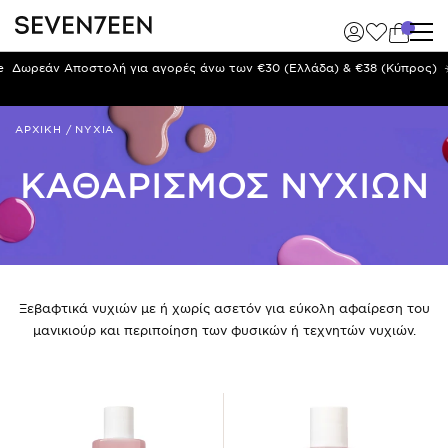
ολή για αγορές άνω των €30 (Ελλάδα) & €38 (Κύπρος)
☀️ Καλοκαιρινό 
ΑΡΧΙΚΗ
/
ΝΥΧΙΑ
ΚΑΘΑΡΙΣΜΟΣ ΝΥΧΙΩΝ
Ξεβαφτικά νυχιών με ή χωρίς ασετόν για εύκολη αφαίρεση του
μανικιούρ και περιποίηση των φυσικών ή τεχνητών νυχιών.