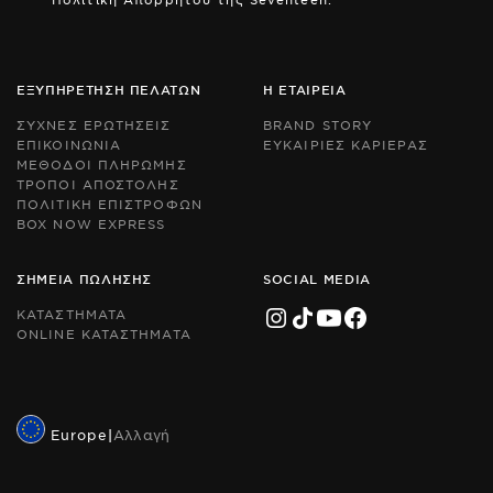
by
by
r
r
an
an
th
th
Go
Go
ΕΞΥΠΗΡΕΤΗΣΗ ΠΕΛΑΤΩΝ
Η ΕΤΑΙΡΕΙΑ
Pr
Pr
Po
Po
ΣΥΧΝΕΣ ΕΡΩΤΗΣΕΙΣ
BRAND STORY
an
an
ΕΠΙΚΟΙΝΩΝΙΑ
ΕΥΚΑΙΡΙΕΣ ΚΑΡΙΕΡΑΣ
Te
Te
ΜΕΘΟΔΟΙ ΠΛΗΡΩΜΗΣ
of
of
Se
Se
ΤΡΟΠΟΙ ΑΠΟΣΤΟΛΗΣ
ap
ap
ΠΟΛΙΤΙΚΗ ΕΠΙΣΤΡΟΦΩΝ
BOX NOW EXPRESS
ΣΗΜΕΙΑ ΠΩΛΗΣΗΣ
SOCIAL MEDIA
ΚΑΤΑΣΤΗΜΑΤΑ
ONLINE ΚΑΤΑΣΤΗΜΑΤΑ
Europe
|
Αλλαγή