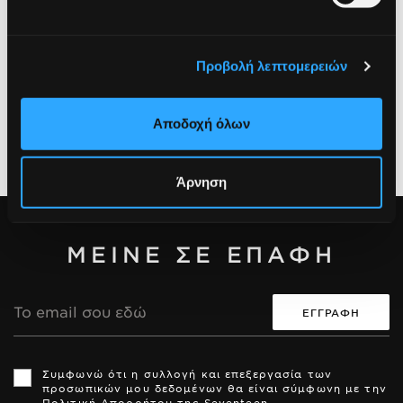
ΚΑΛΑΘΙ
ΚΑΛΑΘΙ
Προβολή λεπτομερειών
Αποδοχή όλων
Άρνηση
ΜΕΙΝΕ ΣΕ ΕΠΑΦΗ
Διεύθυνση
Email
Th
Th
si
si
Συμφωνώ ότι η συλλογή και επεξεργασία των
is
is
προσωπικών μου δεδομένων θα είναι σύμφωνη με την
pr
pr
Πολιτική Απορρήτου της Seventeen.