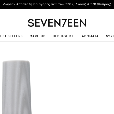
Δωρεάν Αποστολή για αγορές άνω των €30 (Ελλάδα) & €38 (Κύπρος)
BEST SELLERS
MAKE UP
ΠΕΡΙΠΟΙΗΣΗ
ΑΡΩΜΑΤΑ
ΝΥΧ