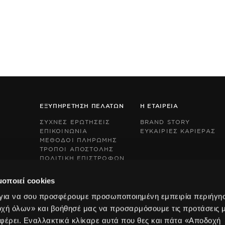
ΕΞΥΠΗΡΕΤΗΣΗ ΠΕΛΑΤΩΝ
Η ΕΤΑΙΡΕΙΑ
ΣΥΧΝΕΣ ΕΡΩΤΗΣΕΙΣ
BRAND STORY
ΕΠΙΚΟΙΝΩΝΙΑ
ΕΥΚΑΙΡΙΕΣ ΚΑΡΙΕΡΑΣ
ΜΕΘΟΔΟΙ ΠΛΗΡΩΜΗΣ
ΤΡΟΠΟΙ ΑΠΟΣΤΟΛΗΣ
ΠΟΛΙΤΙΚΗ ΕΠΙΣΤΡΟΦΩΝ
This
This
BOX NOW EXPRESS
site
site
s
s
μοποιεί cookies
protected
protected
by
by
 για να σου προσφέρουμε προσωποποιημένη εμπειρία περιήγη
reCAPTCHA
reCAPTCHA
οχή όλων» και βοήθησέ μας να προσαρμόσουμε τις προτάσεις 
and
and
the
the
φέρει. Εναλλακτικά κλίκαρε αυτά που θες και πάτα «Αποδοχή