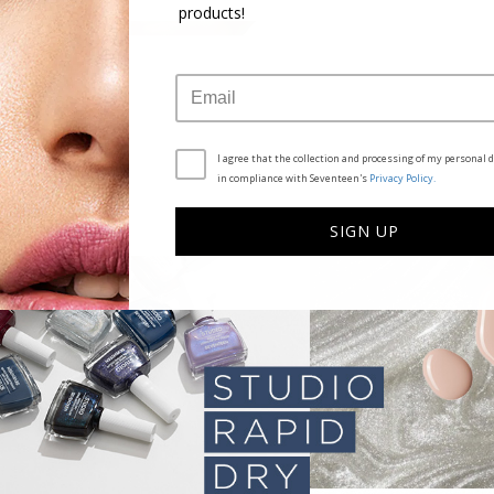
products!
I agree that the collection and processing of my personal d
in compliance with Seventeen's
Privacy Policy.
SIGN UP