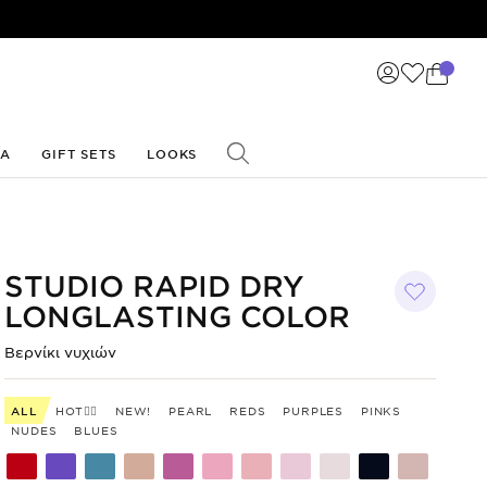
ΙΑ
GIFT SETS
LOOKS
STUDIO RAPID DRY
LONGLASTING COLOR
Βερνίκι
νυχιών
ALL
HOT❤️‍🔥
NEW!
PEARL
REDS
PURPLES
PINKS
NUDES
BLUES
Shade
Shade
Shade
Shade
Shade
Shade
Shade
Shade
Shade
Shade
Shade
code
code
code
code
code
code
code
code
code
code
code
300
299
298
297
295
294
293
292
291
290
285