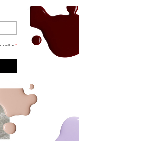
ata will be
*