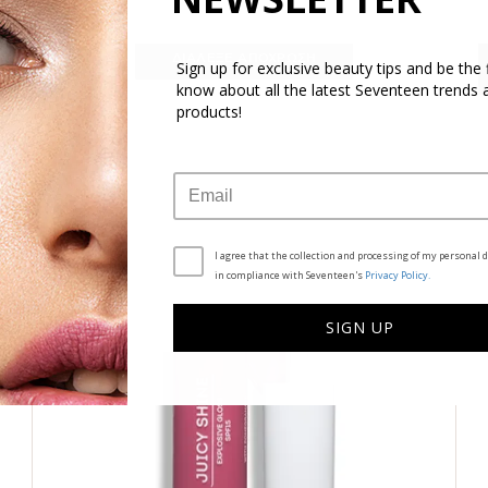
8,18€
10,90€
ΔΙΑΛΕΞΕ ΑΠΟΧΡΩΣΗ
Sign up for exclusive beauty tips and be the f
know about all the latest Seventeen trends 
products!
I agree that the collection and processing of my personal d
in compliance with Seventeen's
Privacy Policy.
SIGN UP