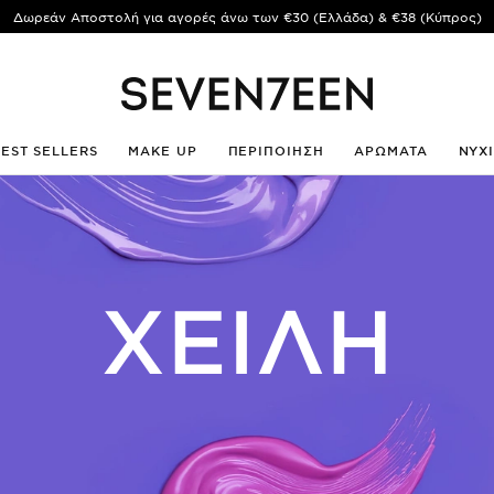
Δωρεάν Αποστολή για αγορές άνω των €30 (Ελλάδα) & €38 (Κύπρος)
BEST SELLERS
MAKE UP
ΠΕΡΙΠΟΙΗΣΗ
ΑΡΩΜΑΤΑ
ΝΥΧ
ΧΕΙΛΗ