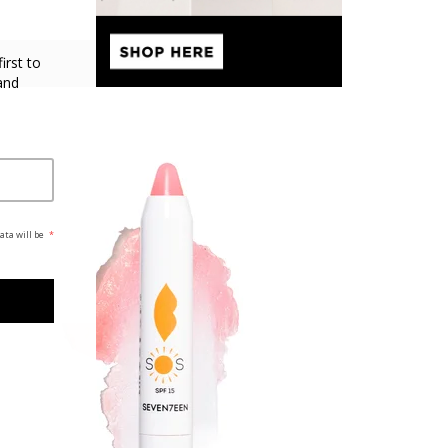
irst to
and
ata will be
*