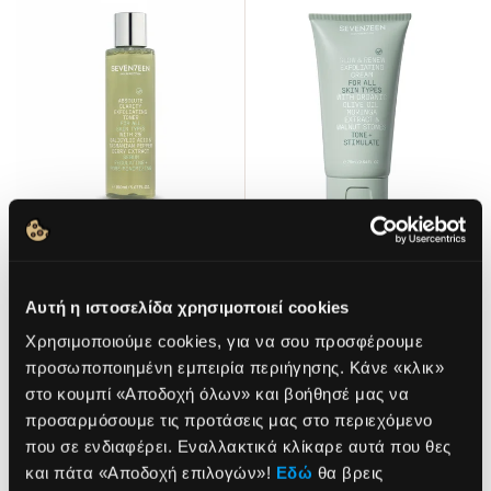
ABSOLUTE CLARITY
GLOW & RENEW
EXFOLIATING TONER
EXFOLIATING CREAM
Αυτή η ιστοσελίδα χρησιμοποιεί cookies
Απολεπιστική τονωτική
Κρέμα απολέπισης
Χρησιμοποιούμε cookies, για να σου προσφέρουμε
λοσιόν με 2% σαλικυλικό
προσώπου με κόκκους
οξύ.
προσωποποιημένη εμπειρία περιήγησης. Κάνε «κλικ»
Για όλους τους τύπους
Ιδανικό για λιπαρές & με
επιδερμίδας
στο κουμπί «Αποδοχή όλων» και βοήθησέ μας να
τάση ακμής επιδερμίδες
προσαρμόσουμε τις προτάσεις μας στο περιεχόμενο
13,40€
12,90€
που σε ενδιαφέρει. Εναλλακτικά κλίκαρε αυτά που θες
NEWSLETTER
και πάτα «Αποδοχή επιλογών»!
Εδώ
θα βρεις