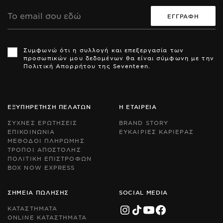
Διεύθυνση
Email
Th
Th
si
si
Συμφωνώ ότι η συλλογή και επεξεργασία των
is
is
προσωπικών μου δεδομένων θα είναι σύμφωνη με την
pr
pr
Πολιτική Απορρήτου της Seventeen.
by
by
r
r
an
an
th
th
Go
Go
ΕΞΥΠΗΡΕΤΗΣΗ ΠΕΛΑΤΩΝ
Η ΕΤΑΙΡΕΙΑ
Pr
Pr
Po
Po
ΣΥΧΝΕΣ ΕΡΩΤΗΣΕΙΣ
BRAND STORY
an
an
ΕΠΙΚΟΙΝΩΝΙΑ
ΕΥΚΑΙΡΙΕΣ ΚΑΡΙΕΡΑΣ
Te
Te
ΜΕΘΟΔΟΙ ΠΛΗΡΩΜΗΣ
of
of
Se
Se
ΤΡΟΠΟΙ ΑΠΟΣΤΟΛΗΣ
ap
ap
ΠΟΛΙΤΙΚΗ ΕΠΙΣΤΡΟΦΩΝ
BOX NOW EXPRESS
ΣΗΜΕΙΑ ΠΩΛΗΣΗΣ
SOCIAL MEDIA
ΚΑΤΑΣΤΗΜΑΤΑ
ONLINE ΚΑΤΑΣΤΗΜΑΤΑ