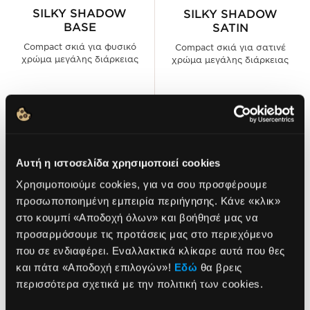
SILKY SHADOW
SILKY SHADOW
BASE
SATIN
Compact σκιά για φυσικό
Compact σκιά για σατινέ
χρώμα μεγάλης διάρκειας
χρώμα μεγάλης διάρκειας
9,70€
9,70€
ΔΙΑΛΕΞΕ ΑΠΟΧΡΩΣΗ
ΔΙΑΛΕΞΕ ΑΠΟΧΡΩΣΗ
Αυτή η ιστοσελίδα χρησιμοποιεί cookies
Χρησιμοποιούμε cookies, για να σου προσφέρουμε
προσωποποιημένη εμπειρία περιήγησης. Κάνε «κλικ»
στο κουμπί «Αποδοχή όλων» και βοήθησέ μας να
προσαρμόσουμε τις προτάσεις μας στο περιεχόμενο
που σε ενδιαφέρει. Εναλλακτικά κλίκαρε αυτά που θες
NEWSLETTER
και πάτα «Αποδοχή επιλογών»!
Εδώ
θα βρεις
περισσότερα σχετικά με την πολιτική των cookies.