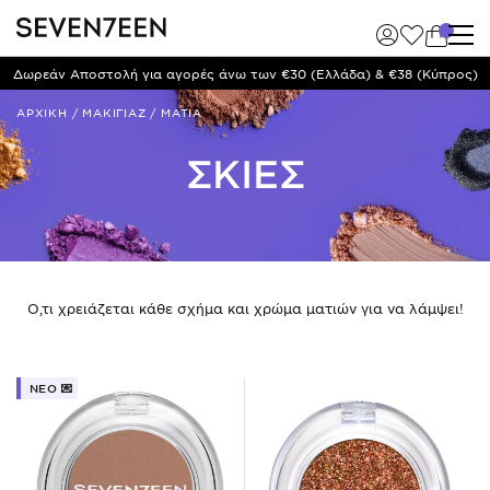
Δωρεάν Αποστολή για αγορές άνω των €30 (Ελλάδα) & €38 (Κύπρος)
ΑΡΧΙΚΗ
/
ΜΑΚΙΓΙΑΖ
/
ΜΑΤΙΑ
ΣΚΙΕΣ
Ό,τι χρειάζεται κάθε σχήμα και χρώμα ματιών για να λάμψει!
ΝΕO 💌