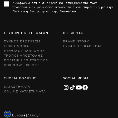
Συμφωνώ ότι η συλλογή και επεξεργασία των
is
is
προσωπικών μου δεδομένων θα είναι σύμφωνη με την
pr
pr
Πολιτική Απορρήτου της Seventeen.
by
by
r
r
an
an
th
th
Go
Go
ΕΞΥΠΗΡΕΤΗΣΗ ΠΕΛΑΤΩΝ
Η ΕΤΑΙΡΕΙΑ
Pr
Pr
Po
Po
ΣΥΧΝΕΣ ΕΡΩΤΗΣΕΙΣ
BRAND STORY
an
an
ΕΠΙΚΟΙΝΩΝΙΑ
ΕΥΚΑΙΡΙΕΣ ΚΑΡΙΕΡΑΣ
Te
Te
ΜΕΘΟΔΟΙ ΠΛΗΡΩΜΗΣ
of
of
Se
Se
ΤΡΟΠΟΙ ΑΠΟΣΤΟΛΗΣ
ap
ap
ΠΟΛΙΤΙΚΗ ΕΠΙΣΤΡΟΦΩΝ
BOX NOW EXPRESS
ΣΗΜΕΙΑ ΠΩΛΗΣΗΣ
SOCIAL MEDIA
ΚΑΤΑΣΤΗΜΑΤΑ
ONLINE ΚΑΤΑΣΤΗΜΑΤΑ
Europe
|
Αλλαγή