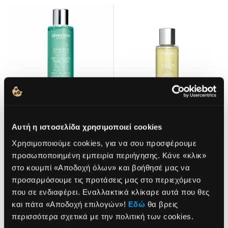
Αυτή η ιστοσελίδα χρησιμοποιεί cookies
CLEAR SKIN
STIMULATING
CLEANSING LOTION
LOTION TRAVEL SIZE
Χρησιμοποιούμε cookies, για να σου προσφέρουμε
Σμηγματορρυθμιστική
Τονωτική λοσιόν προσώπου
προσωποποιημένη εμπειρία περιήγησης. Κάνε «κλικ»
λοσιόν προσώπου
στο κουμπί «Αποδοχή όλων» και βοήθησέ μας να
Για όλους τους τύπους
Για λιπαρές, με τάση ακμής
επιδερμίδας
προσαρμόσουμε τις προτάσεις μας στο περιεχόμενο
επιδερμίδες
που σε ενδιαφέρει. Εναλλακτικά κλίκαρε αυτά που θες
NEWSLETTER
8,00€
7,40€
και πάτα «Αποδοχή επιλογών»!
Εδώ
θα βρεις
περισσότερα σχετικά με την πολιτική των cookies.
ΠΡΟΣΘΗΚΗ ΣΤΟ
ΠΡΟΣΘΗΚΗ ΣΤΟ