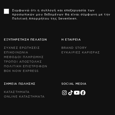
Th
Th
si
si
Συμφωνώ ότι η συλλογή και επεξεργασία των
is
is
προσωπικών μου δεδομένων θα είναι σύμφωνη με την
pr
pr
Πολιτική Απορρήτου της Seventeen.
by
by
r
r
an
an
th
th
Go
Go
ΕΞΥΠΗΡΕΤΗΣΗ ΠΕΛΑΤΩΝ
Η ΕΤΑΙΡΕΙΑ
Pr
Pr
Po
Po
ΣΥΧΝΕΣ ΕΡΩΤΗΣΕΙΣ
BRAND STORY
an
an
ΕΠΙΚΟΙΝΩΝΙΑ
ΕΥΚΑΙΡΙΕΣ ΚΑΡΙΕΡΑΣ
Te
Te
ΜΕΘΟΔΟΙ ΠΛΗΡΩΜΗΣ
of
of
Se
Se
ΤΡΟΠΟΙ ΑΠΟΣΤΟΛΗΣ
ap
ap
ΠΟΛΙΤΙΚΗ ΕΠΙΣΤΡΟΦΩΝ
BOX NOW EXPRESS
ΣΗΜΕΙΑ ΠΩΛΗΣΗΣ
SOCIAL MEDIA
ΚΑΤΑΣΤΗΜΑΤΑ
ONLINE ΚΑΤΑΣΤΗΜΑΤΑ