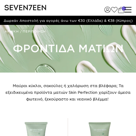
Δωρεάν Αποστολή για αγορές άνω των €30 (Ελλάδα) & €38 (Κύπρος)
ΑΡΧΙΚΗ
/
ΠΕΡΙΠΟΙΗΣΗ
ΦΡΟΝΤΙΔΑ ΜΑΤΙΩΝ
Μαύροι κύκλοι, σακούλες ή χαλάρωση στα βλέφαρα; Τα
εξειδικευμένα προϊόντα ματιών Skin Perfection χαρίζουν άμεσα
φωτεινό, ξεκούραστο και νεανικό βλέμμα!