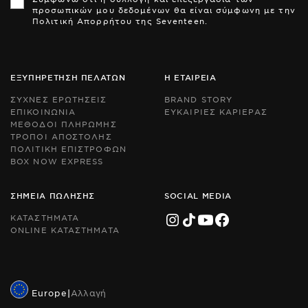
is
is
προσωπικών μου δεδομένων θα είναι σύμφωνη με την
pr
pr
Πολιτική Απορρήτου της Seventeen.
by
by
r
r
an
an
th
th
Go
Go
ΕΞΥΠΗΡΕΤΗΣΗ ΠΕΛΑΤΩΝ
Η ΕΤΑΙΡΕΙΑ
Pr
Pr
Po
Po
ΣΥΧΝΕΣ ΕΡΩΤΗΣΕΙΣ
BRAND STORY
an
an
ΕΠΙΚΟΙΝΩΝΙΑ
ΕΥΚΑΙΡΙΕΣ ΚΑΡΙΕΡΑΣ
Te
Te
ΜΕΘΟΔΟΙ ΠΛΗΡΩΜΗΣ
of
of
Se
Se
ΤΡΟΠΟΙ ΑΠΟΣΤΟΛΗΣ
ap
ap
ΠΟΛΙΤΙΚΗ ΕΠΙΣΤΡΟΦΩΝ
BOX NOW EXPRESS
ΣΗΜΕΙΑ ΠΩΛΗΣΗΣ
SOCIAL MEDIA
ΚΑΤΑΣΤΗΜΑΤΑ
ONLINE ΚΑΤΑΣΤΗΜΑΤΑ
Europe
|
Αλλαγή