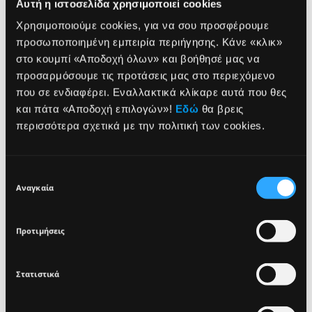
Αυτή η ιστοσελίδα χρησιμοποιεί cookies
Χρησιμοποιούμε cookies, για να σου προσφέρουμε
προσωποποιημένη εμπειρία περιήγησης. Κάνε «κλικ»
στο κουμπί «Αποδοχή όλων» και βοήθησέ μας να
προσαρμόσουμε τις προτάσεις μας στο περιεχόμενο
που σε ενδιαφέρει. Εναλλακτικά κλίκαρε αυτά που θες
NEWSLETTER
και πάτα «Αποδοχή επιλογών»!
Εδώ
θα βρεις
περισσότερα σχετικά με την πολιτική των cookies.
Sign up for exclusive beauty tips and be the first to
know about all the latest Seventeen trends and
EYE AREA ANTI-
EYE AREA
Επιλογή
products!
PUFFING GEL
RESTORING CREAM
Αναγκαία
συγκατάθεσης
TRAVEL SIZE
TRAVEL SIZE
Ενυδατικό τζελ ματιών
Επανορθωτική κρέμα
Προτιμήσεις
κατά των μαύρων κύκλων &
ματιών κατά των ρυτίδων &
του πρηξίματος
της χαλάρωσης των
βλεφάρων
Στατιστικά
13,00€
14,80€
I agree that the collection and processing of my personal data will be
*
in compliance with Seventeen's
Privacy Policy.
ΠΡΟΣΘΗΚΗ ΣΤΟ
ΠΡΟΣΘΗΚΗ ΣΤΟ