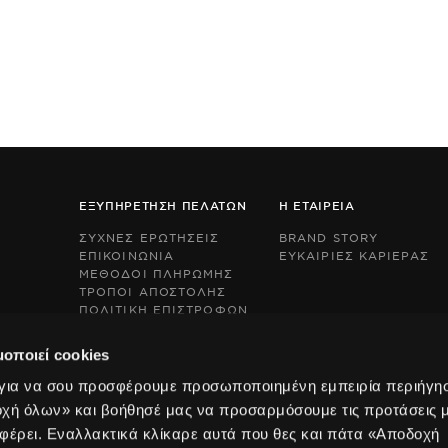
ΕΞΥΠΗΡΕΤΗΣΗ ΠΕΛΑΤΩΝ
Η ΕΤΑΙΡΕΙΑ
ΣΥΧΝΕΣ ΕΡΩΤΗΣΕΙΣ
BRAND STORY
ΕΠΙΚΟΙΝΩΝΙΑ
ΕΥΚΑΙΡΙΕΣ ΚΑΡΙΕΡΑΣ
ΜΕΘΟΔΟΙ ΠΛΗΡΩΜΗΣ
ΤΡΟΠΟΙ ΑΠΟΣΤΟΛΗΣ
ΠΟΛΙΤΙΚΗ ΕΠΙΣΤΡΟΦΩΝ
This
This
BOX NOW EXPRESS
site
site
s
s
μοποιεί cookies
protected
protected
by
by
 για να σου προσφέρουμε προσωποποιημένη εμπειρία περιήγη
reCAPTCHA
reCAPTCHA
οχή όλων» και βοήθησέ μας να προσαρμόσουμε τις προτάσεις 
and
and
the
the
φέρει. Εναλλακτικά κλίκαρε αυτά που θες και πάτα «Αποδοχή
Google
Google