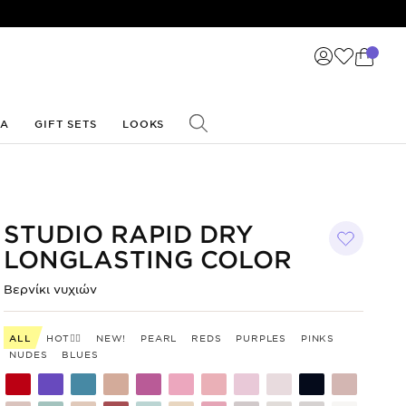
ΙΑ
GIFT SETS
LOOKS
STUDIO RAPID DRY
LONGLASTING COLOR
Βερνίκι
νυχιών
ALL
HOT❤️‍🔥
NEW!
PEARL
REDS
PURPLES
PINKS
NUDES
BLUES
Shade
Shade
Shade
Shade
Shade
Shade
Shade
Shade
Shade
Shade
Shade
code
code
code
code
code
code
code
code
code
code
code
300
299
298
297
295
294
293
292
291
290
285
Shade
Shade
Shade
Shade
Shade
Shade
Shade
Shade
Shade
Shade
Shade