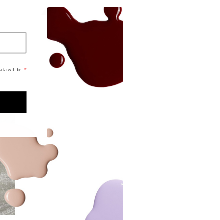
ata will be
*