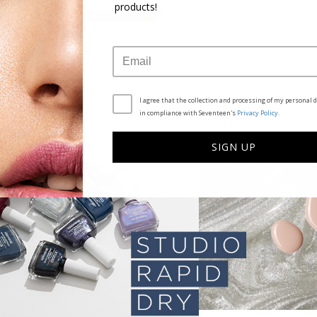
products!
I agree that the collection and processing of my personal d
in compliance with Seventeen's
Privacy Policy.
SIGN UP