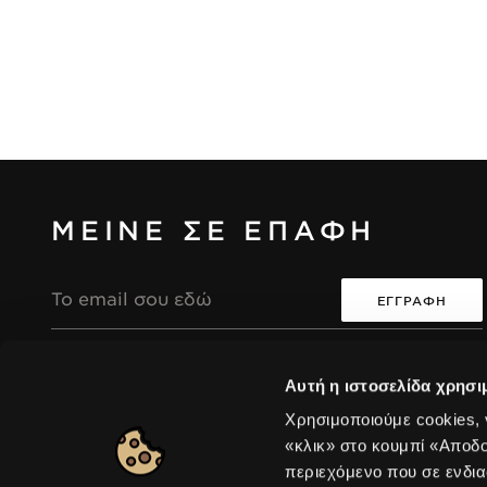
ΜΕΙΝΕ ΣΕ ΕΠΑΦΗ
Διεύθυνση
Email
Συμφωνώ ότι η συλλογή και επεξεργασία των
i
i
Αυτή η ιστοσελίδα χρησι
προσωπικών μου δεδομένων θα είναι σύμφωνη με
την Πολιτική Απορρήτου της Seventeen.
Χρησιμοποιούμε cookies,
«κλικ» στο κουμπί «Αποδ
περιεχόμενο που σε ενδια
Europe
|
Αλλαγή