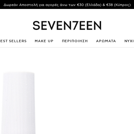
Δωρεάν Αποστολή για αγορές άνω των €30 (Ελλάδα) & €38 (Κύπρος)
BEST SELLERS
MAKE UP
ΠΕΡΙΠΟΙΗΣΗ
ΑΡΩΜΑΤΑ
ΝΥΧ