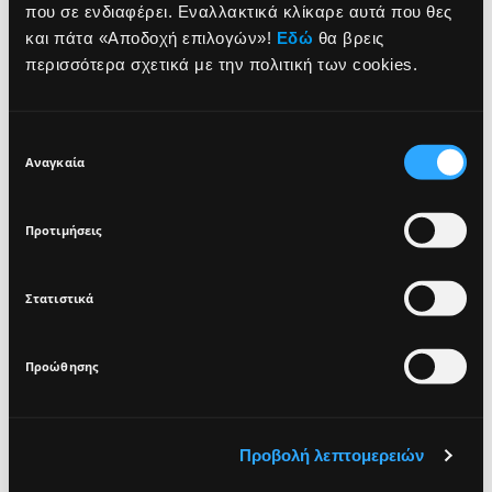
που σε ενδιαφέρει. Εναλλακτικά κλίκαρε αυτά που θες
ΤΙ ΕΙΝΑΙ
NEWSLETTER
και πάτα «Αποδοχή επιλογών»!
Εδώ
θα βρεις
περισσότερα σχετικά με την πολιτική των cookies.
ΠΛΕΟΝΕΚΤΗΜΑΤΑ
Sign up for exclusive beauty tips and be the first to
ΤΡΟΠΟΣ ΧΡΗΣΗΣ
know about all the latest Seventeen trends and
Επιλογή
products!
Αναγκαία
συγκατάθεσης
ΣΥΣΤΑΤΙΚΑ
Προτιμήσεις
Στατιστικά
I agree that the collection and processing of my personal data will be
*
VEGAN
DERMATOLOGICALLY
TESTED
in compliance with Seventeen's
Privacy Policy.
Προώθησης
SIGN UP
Προβολή λεπτομερειών