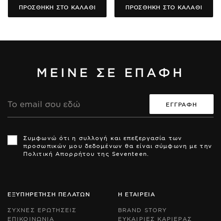
ΠΡΟΣΘΗΚΗ ΣΤΟ ΚΑΛΑΘΙ
ΠΡΟΣΘΗΚΗ ΣΤΟ ΚΑΛΑΘΙ
ΜΕΙΝΕ ΣΕ ΕΠΑΦΗ
Διεύθυνση
Email
Th
Th
si
si
Συμφωνώ ότι η συλλογή και επεξεργασία των
is
is
προσωπικών μου δεδομένων θα είναι σύμφωνη με την
pr
pr
Πολιτική Απορρήτου της Seventeen.
by
by
r
r
an
an
th
th
Go
Go
ΕΞΥΠΗΡΕΤΗΣΗ ΠΕΛΑΤΩΝ
Η ΕΤΑΙΡΕΙΑ
Pr
Pr
Po
Po
ΣΥΧΝΕΣ ΕΡΩΤΗΣΕΙΣ
BRAND STORY
an
an
ΕΠΙΚΟΙΝΩΝΙΑ
ΕΥΚΑΙΡΙΕΣ ΚΑΡΙΕΡΑΣ
Te
Te