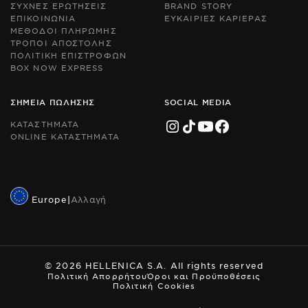
ΣΥΧΝΕΣ ΕΡΩΤΗΣΕΙΣ
BRAND STORY
an
an
ΕΠΙΚΟΙΝΩΝΙΑ
ΕΥΚΑΙΡΙΕΣ ΚΑΡΙΕΡΑΣ
Te
Te
ΜΕΘΟΔΟΙ ΠΛΗΡΩΜΗΣ
of
of
Se
Se
ΤΡΟΠΟΙ ΑΠΟΣΤΟΛΗΣ
ap
ap
ΠΟΛΙΤΙΚΗ ΕΠΙΣΤΡΟΦΩΝ
BOX NOW EXPRESS
ΣΗΜΕΙΑ ΠΩΛΗΣΗΣ
SOCIAL MEDIA
ΚΑΤΑΣΤΗΜΑΤΑ
ONLINE ΚΑΤΑΣΤΗΜΑΤΑ
Europe
|
Αλλαγή
© 2026 HELLENICA S.A. All rights reserved
Πολιτική Απορρήτου
Όροι και Προϋποθέσεις
Πολιτική Cookies