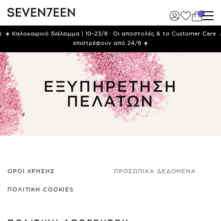
)
☀️ Καλοκαιρινό διάλειμμα | 10–23/8 · Οι αποστολές & το Customer Care
επιστρέφουν από 24/8 ☀️
ΕΞΥΠΗΡΕΤΗΣΗ
ΠΕΛΑΤΩΝ
ΟΡΟΙ ΧΡΗΣΗΣ
ΠΡΟΣΩΠΙΚΑ ΔΕΔΟΜΕΝΑ
ΠΟΛΙΤΙΚΗ COOKIES