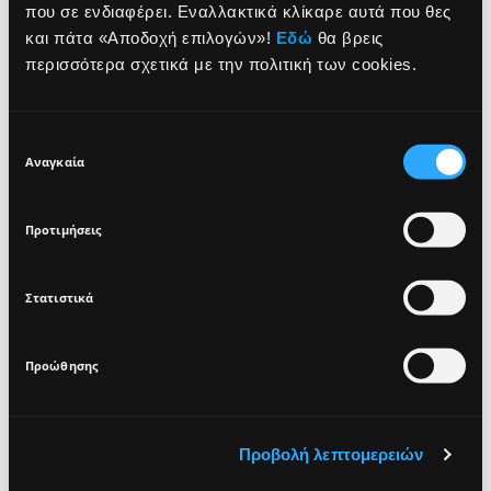
που σε ενδιαφέρει. Εναλλακτικά κλίκαρε αυτά που θες
NEWSLETTER
και πάτα «Αποδοχή επιλογών»!
Εδώ
θα βρεις
ΠΛΕΟΝΕΚΤΗΜΑΤΑ
περισσότερα σχετικά με την πολιτική των cookies.
ΤΡΟΠΟΣ ΧΡΗΣΗΣ
Sign up for exclusive beauty tips and be the first to
know about all the latest Seventeen trends and
Επιλογή
products!
ΣΥΣΤΑΤΙΚΑ
Αναγκαία
συγκατάθεσης
Προτιμήσεις
VEGAN
DERMATOLOGICALLY
TESTED
Στατιστικά
I agree that the collection and processing of my personal data will be
*
in compliance with Seventeen's
Privacy Policy.
Προώθησης
SIGN UP
Προβολή λεπτομερειών