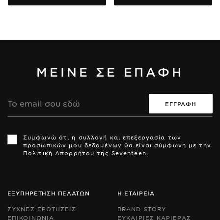
ΜΕΙΝΕ ΣΕ ΕΠΑΦΗ
Διεύθυνση
Email
Th
Th
si
si
Συμφωνώ ότι η συλλογή και επεξεργασία των
is
is
προσωπικών μου δεδομένων θα είναι σύμφωνη με την
pr
pr
Πολιτική Απορρήτου της Seventeen.
by
by
r
r
an
an
th
th
Go
Go
ΕΞΥΠΗΡΕΤΗΣΗ ΠΕΛΑΤΩΝ
Η ΕΤΑΙΡΕΙΑ
Pr
Pr
Po
Po
ΣΥΧΝΕΣ ΕΡΩΤΗΣΕΙΣ
BRAND STORY
an
an
ΕΠΙΚΟΙΝΩΝΙΑ
ΕΥΚΑΙΡΙΕΣ ΚΑΡΙΕΡΑΣ
Te
Te