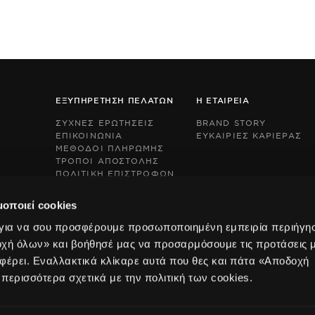
ΕΞΥΠΗΡΕΤΗΣΗ ΠΕΛΑΤΩΝ
Η ΕΤΑΙΡΕΙΑ
ΣΥΧΝΕΣ ΕΡΩΤΗΣΕΙΣ
BRAND STORY
ΕΠΙΚΟΙΝΩΝΙΑ
ΕΥΚΑΙΡΙΕΣ ΚΑΡΙΕΡΑΣ
ΜΕΘΟΔΟΙ ΠΛΗΡΩΜΗΣ
ΤΡΟΠΟΙ ΑΠΟΣΤΟΛΗΣ
ΠΟΛΙΤΙΚΗ ΕΠΙΣΤΡΟΦΩΝ
This
This
BOX NOW EXPRESS
site
site
s
s
μοποιεί cookies
protected
protected
by
by
 για να σου προσφέρουμε προσωποποιημένη εμπειρία περιήγη
reCAPTCHA
reCAPTCHA
οχή όλων» και βοήθησέ μας να προσαρμόσουμε τις προτάσεις 
and
and
the
the
φέρει. Εναλλακτικά κλίκαρε αυτά που θες και πάτα «Αποδοχή
Google
Google
 περισσότερα σχετικά με την πολιτική των cookies.
Privacy
Privacy
Policy
Policy
and
and
Terms
Terms