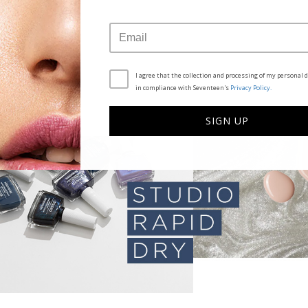
I agree that the collection and processing of my personal d
in compliance with Seventeen's
Privacy Policy.
SIGN UP