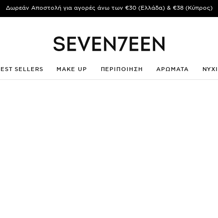
Δωρεάν Αποστολή για αγορές άνω των €30 (Ελλάδα) & €38 (Κύπρος)
BEST SELLERS
MAKE UP
ΠΕΡΙΠΟΙΗΣΗ
ΑΡΩΜΑΤΑ
ΝΥΧ