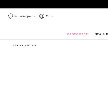
Καταστήματα
EL
ΠΡΟΣΦΟΡΕΣ
ΝΕΑ & 
Studio
ΑΡΧΙΚΗ
/
ΝΥΧΙΑ
Rapid
Dry
Longlasting
Color