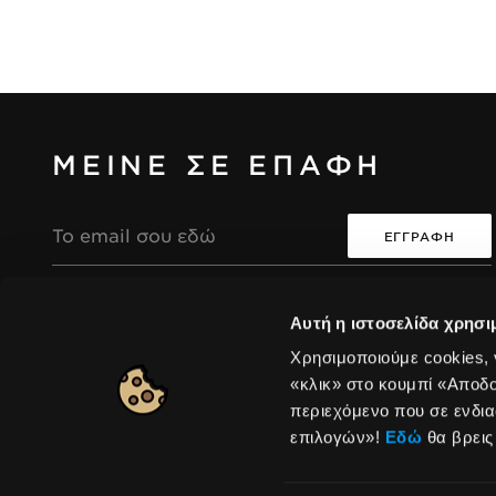
ΜΕΙΝΕ ΣΕ ΕΠΑΦΗ
Διεύθυνση
Email
Συμφωνώ ότι η συλλογή και επεξεργασία των
i
i
Αυτή η ιστοσελίδα χρησι
προσωπικών μου δεδομένων θα είναι σύμφωνη με
την Πολιτική Απορρήτου της Seventeen.
Χρησιμοποιούμε cookies,
«κλικ» στο κουμπί «Αποδ
περιεχόμενο που σε ενδια
Europe
|
Αλλαγή
επιλογών»!
Εδώ
θα βρεις