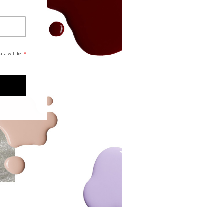
ata will be
*