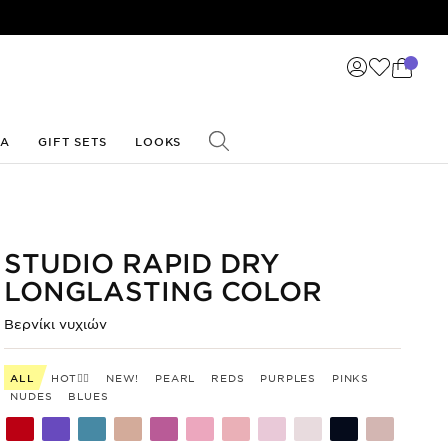
ΙΑ
GIFT SETS
LOOKS
STUDIO RAPID DRY
LONGLASTING COLOR
Βερνίκι
νυχιών
ALL
HOT❤️‍🔥
NEW!
PEARL
REDS
PURPLES
PINKS
NUDES
BLUES
Shade
Shade
Shade
Shade
Shade
Shade
Shade
Shade
Shade
Shade
Shade
code
code
code
code
code
code
code
code
code
code
code
300
299
298
297
295
294
293
292
291
290
285