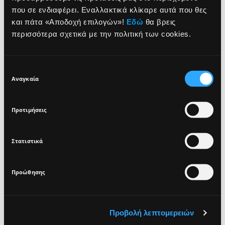
που σε ενδιαφέρει. Εναλλακτικά κλίκαρε αυτά που θες
NEWSLETTER
και πάτα «Αποδοχή επιλογών»!
Εδώ
θα βρεις
ΤΡΟΠΟΣ ΧΡΗΣΗΣ
περισσότερα σχετικά με την πολιτική των cookies.
ΣΥΣΤΑΤΙΚΑ
Sign up for exclusive beauty tips and be the first to
know about all the latest Seventeen trends and
Επιλογή
products!
Αναγκαία
συγκατάθεσης
VEGAN
DERMATOLOGICALLY
Προτιμήσεις
TESTED
Στατιστικά
I agree that the collection and processing of my personal data will be
*
in compliance with Seventeen's
Privacy Policy.
Προώθησης
SIGN UP
Προβολή λεπτομερειών