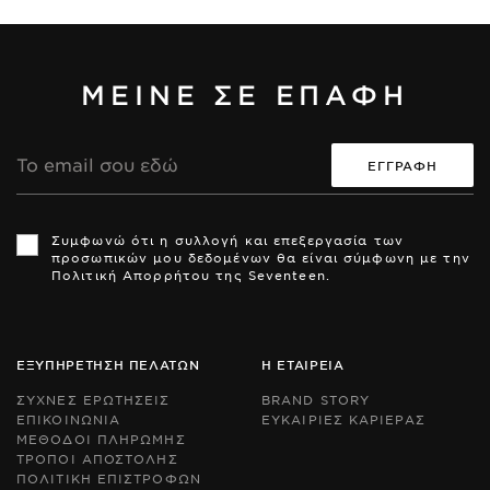
ΜΕΙΝΕ ΣΕ ΕΠΑΦΗ
Διεύθυνση
Email
Th
Th
si
si
Συμφωνώ ότι η συλλογή και επεξεργασία των
is
is
προσωπικών μου δεδομένων θα είναι σύμφωνη με την
pr
pr
Πολιτική Απορρήτου της Seventeen.
by
by
r
r
an
an
th
th
Go
Go
ΕΞΥΠΗΡΕΤΗΣΗ ΠΕΛΑΤΩΝ
Η ΕΤΑΙΡΕΙΑ
Pr
Pr
Po
Po
ΣΥΧΝΕΣ ΕΡΩΤΗΣΕΙΣ
BRAND STORY
an
an
ΕΠΙΚΟΙΝΩΝΙΑ
ΕΥΚΑΙΡΙΕΣ ΚΑΡΙΕΡΑΣ
Te
Te
ΜΕΘΟΔΟΙ ΠΛΗΡΩΜΗΣ
of
of
Se
Se
ΤΡΟΠΟΙ ΑΠΟΣΤΟΛΗΣ
ap
ap
ΠΟΛΙΤΙΚΗ ΕΠΙΣΤΡΟΦΩΝ