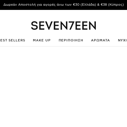
Δωρεάν Αποστολή για αγορές άνω των €30 (Ελλάδα) & €38 (Κύπρος)
BEST SELLERS
MAKE UP
ΠΕΡΙΠΟΙΗΣΗ
ΑΡΩΜΑΤΑ
ΝΥΧ