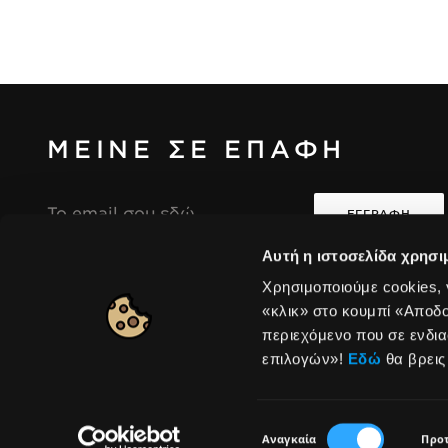
ΜΕΙΝΕ ΣΕ ΕΠΑΦΗ
Διεύθυνση
Email
Αυτή η ιστοσελίδα χρησι
Συμφωνώ ότι η συλλογή και επεξεργασία των
Χρησιμοποιούμε cookies,
i
i
προσωπικών μου δεδομένων θα είναι σύμφωνη με
«κλικ» στο κουμπί «Αποδ
την Πολιτική Απορρήτου της Seventeen.
περιεχόμενο που σε ενδια
επιλογών»!
Εδώ
θα βρεις
Europe
|
Αλλαγή
Επιλογή
Αναγκαία
Προτ