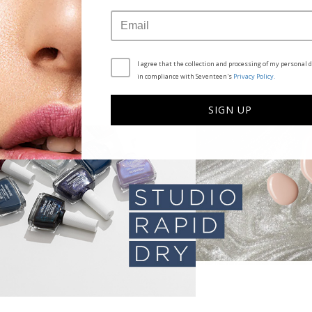
I agree that the collection and processing of my personal d
in compliance with Seventeen's
Privacy Policy.
SIGN UP