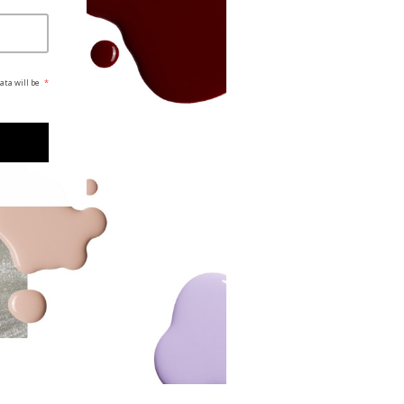
ata will be
*