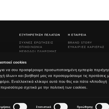
ΕΞΥΠΗΡΕΤΗΣΗ ΠΕΛΑΤΩΝ
Η ΕΤΑΙΡΕΙΑ
ΣΥΧΝΕΣ ΕΡΩΤΗΣΕΙΣ
BRAND STORY
ΕΠΙΚΟΙΝΩΝΙΑ
ΕΥΚΑΙΡΙΕΣ ΚΑΡΙΕΡΑΣ
ΜΕΘΟΔΟΙ ΠΛΗΡΩΜΗΣ
ΤΡΟΠΟΙ ΑΠΟΣΤΟΛΗΣ
ΠΟΛΙΤΙΚΗ ΕΠΙΣΤΡΟΦΩΝ
μοποιεί cookies
This
This
BOX NOW EXPRESS
site
site
 για να σου προσφέρουμε προσωποποιημένη εμπειρία περιήγη
s
s
protected
protected
οχή όλων» και βοήθησέ μας να προσαρμόσουμε τις προτάσεις 
by
by
φέρει. Εναλλακτικά κλίκαρε αυτά που θες και πάτα «Αποδοχή
reCAPTCHA
reCAPTCHA
and
and
 περισσότερα σχετικά με την πολιτική των cookies.
the
the
Google
Google
Privacy
Privacy
Policy
Policy
and
and
ιμήσεις
Στατιστικά
Προώθησης
Terms
Terms