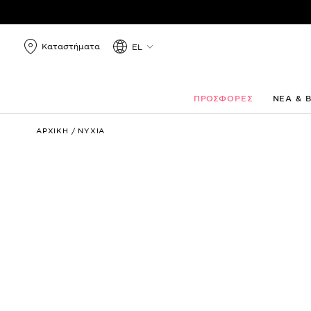
Καταστήματα
EL
ΠΡΟΣΦΟΡΕΣ
ΝΕΑ & 
Studio
ΑΡΧΙΚΗ
/
ΝΥΧΙΑ
Rapid
Dry
Longlasting
Color