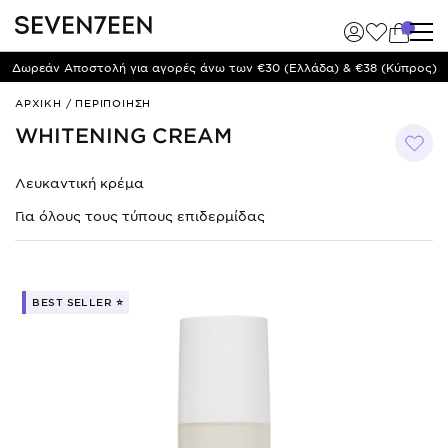
Δωρεάν Αποστολή για αγορές άνω των €30 (Ελλάδα) & €38 (Κύπρος)
Whitening
ΑΡΧΙΚΗ
/
ΠΕΡΙΠΟΙΗΣΗ
Cream
WHITENING CREAM
Λευκαντική κρέμα
Για όλους τους τύπους επιδερμίδας
BEST SELLER ⭐️