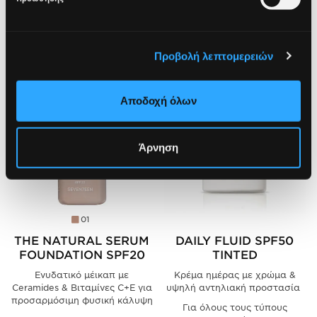
ΔΕΣ ΑΚΟΜΑ
Προβολή λεπτομερειών
BEST SELLER ⭐️
Αποδοχή όλων
Άρνηση
01
THE NATURAL SERUM
DAILY FLUID SPF50
FOUNDATION SPF20
TINTED
Ενυδατικό μέικαπ με
Κρέμα ημέρας με χρώμα &
Ceramides & Βιταμίνες C+Ε για
υψηλή αντηλιακή προστασία
προσαρμόσιμη φυσική κάλυψη
Για όλους τους τύπους