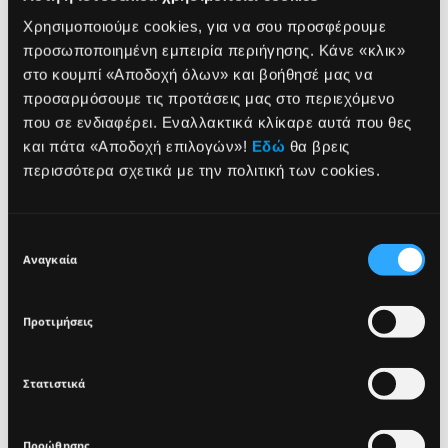
Χρησιμοποιούμε cookies, για να σου προσφέρουμε
ΤΡΟΠΟΣ ΧΡΗΣΗΣ
προσωποποιημένη εμπειρία περιήγησης. Κάνε «κλικ»
στο κουμπί «Αποδοχή όλων» και βοήθησέ μας να
προσαρμόσουμε τις προτάσεις μας στο περιεχόμενο
ΣΥΣΤΑΤΙΚΑ
που σε ενδιαφέρει. Εναλλακτικά κλίκαρε αυτά που θες
NEWSLETTER
και πάτα «Αποδοχή επιλογών»!
Εδώ
θα βρεις
περισσότερα σχετικά με την πολιτική των cookies.
SUN PROTECTION
DERMATOLOGICALLY
Sign up for exclusive beauty tips and be the first to
SPF15
TESTED
know about all the latest Seventeen trends and
Επιλογή
products!
Αναγκαία
συγκατάθεσης
Προτιμήσεις
Στατιστικά
I agree that the collection and processing of my personal data will be
*
in compliance with Seventeen's
Privacy Policy.
Προώθησης
SIGN UP