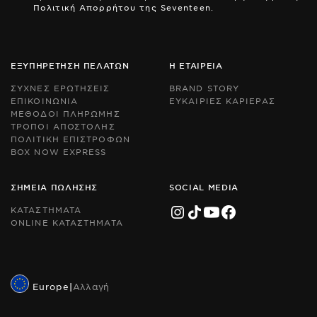
Πολιτική Απορρήτου της Seventeen.
by
by
r
r
an
an
th
th
Go
Go
ΕΞΥΠΗΡΕΤΗΣΗ ΠΕΛΑΤΩΝ
Η ΕΤΑΙΡΕΙΑ
Pr
Pr
Po
Po
ΣΥΧΝΕΣ ΕΡΩΤΗΣΕΙΣ
BRAND STORY
an
an
ΕΠΙΚΟΙΝΩΝΙΑ
ΕΥΚΑΙΡΙΕΣ ΚΑΡΙΕΡΑΣ
Te
Te
ΜΕΘΟΔΟΙ ΠΛΗΡΩΜΗΣ
of
of
Se
Se
ΤΡΟΠΟΙ ΑΠΟΣΤΟΛΗΣ
ap
ap
ΠΟΛΙΤΙΚΗ ΕΠΙΣΤΡΟΦΩΝ
BOX NOW EXPRESS
ΣΗΜΕΙΑ ΠΩΛΗΣΗΣ
SOCIAL MEDIA
ΚΑΤΑΣΤΗΜΑΤΑ
ONLINE ΚΑΤΑΣΤΗΜΑΤΑ
Europe
|
Αλλαγή