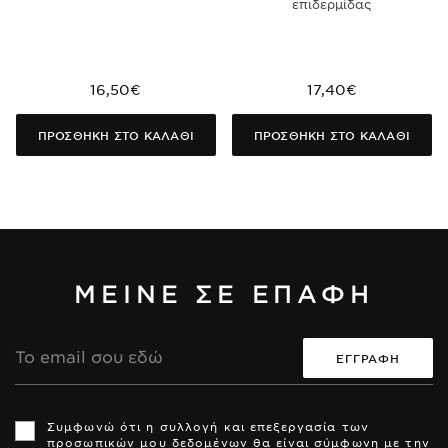
επιδερμίδας
16,50€
17,40€
ΠΡΟΣΘΗΚΗ ΣΤΟ ΚΑΛΑΘΙ
ΠΡΟΣΘΗΚΗ ΣΤΟ ΚΑΛΑΘΙ
ΜΕΙΝΕ ΣΕ ΕΠΑΦΗ
Διεύθυνση
Email
Th
Th
si
si
Συμφωνώ ότι η συλλογή και επεξεργασία των
is
is
προσωπικών μου δεδομένων θα είναι σύμφωνη με την
pr
pr