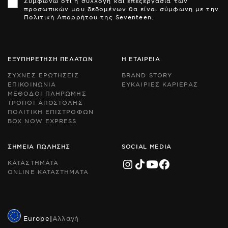
Συμφωνώ ότι η συλλογή και επεξεργασία των
is
is
προσωπικών μου δεδομένων θα είναι σύμφωνη με την
pr
pr
Πολιτική Απορρήτου της Seventeen.
by
by
r
r
an
an
th
th
Go
Go
ΕΞΥΠΗΡΕΤΗΣΗ ΠΕΛΑΤΩΝ
Η ΕΤΑΙΡΕΙΑ
Pr
Pr
Po
Po
ΣΥΧΝΕΣ ΕΡΩΤΗΣΕΙΣ
BRAND STORY
an
an
ΕΠΙΚΟΙΝΩΝΙΑ
ΕΥΚΑΙΡΙΕΣ ΚΑΡΙΕΡΑΣ
Te
Te
ΜΕΘΟΔΟΙ ΠΛΗΡΩΜΗΣ
of
of
Se
Se
ΤΡΟΠΟΙ ΑΠΟΣΤΟΛΗΣ
ap
ap
ΠΟΛΙΤΙΚΗ ΕΠΙΣΤΡΟΦΩΝ
BOX NOW EXPRESS
ΣΗΜΕΙΑ ΠΩΛΗΣΗΣ
SOCIAL MEDIA
ΚΑΤΑΣΤΗΜΑΤΑ
ONLINE ΚΑΤΑΣΤΗΜΑΤΑ
Europe
|
Αλλαγή