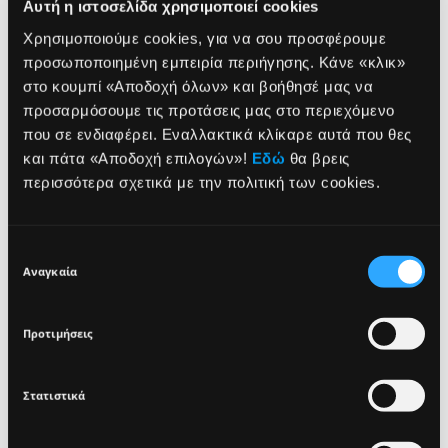
Αυτή η ιστοσελίδα χρησιμοποιεί cookies
Χρησιμοποιούμε cookies, για να σου προσφέρουμε
ΠΛΕΟΝΕΚΤΗΜΑΤΑ
προσωποποιημένη εμπειρία περιήγησης. Κάνε «κλικ»
στο κουμπί «Αποδοχή όλων» και βοήθησέ μας να
ΤΡΟΠΟΣ ΧΡΗΣΗΣ
προσαρμόσουμε τις προτάσεις μας στο περιεχόμενο
που σε ενδιαφέρει. Εναλλακτικά κλίκαρε αυτά που θες
NEWSLETTER
ΣΥΣΤΑΤΙΚΑ
και πάτα «Αποδοχή επιλογών»!
Εδώ
θα βρεις
περισσότερα σχετικά με την πολιτική των cookies.
Sign up for exclusive beauty tips and be the first to
know about all the latest Seventeen trends and
Επιλογή
DERMATOLOGICALLY
GLUTEN FREE
VEGAN
products!
Αναγκαία
TESTED
συγκατάθεσης
Προτιμήσεις
Στατιστικά
I agree that the collection and processing of my personal data will be
*
in compliance with Seventeen's
Privacy Policy.