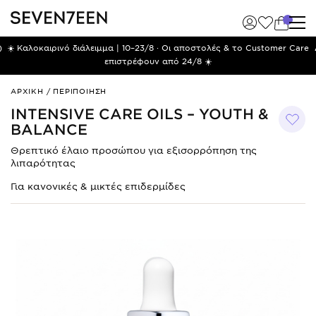
)
☀️ Καλοκαιρινό διάλειμμα | 10–23/8 · Οι αποστολές & το Customer Care
επιστρέφουν από 24/8 ☀️
Intensive
ΑΡΧΙΚΗ
/
ΠΕΡΙΠΟΙΗΣΗ
Care
INTENSIVE CARE OILS – YOUTH &
Oils
BALANCE
–
Youth
Θρεπτικό έλαιο προσώπου για εξισορρόπηση της
&
λιπαρότητας
Balance
Για κανονικές & μικτές επιδερμίδες