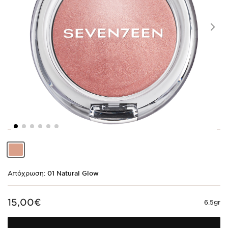
Shade
code
01
Natural
Glow
Απόχρωση:
01 Natural Glow
15,00€
6.5gr