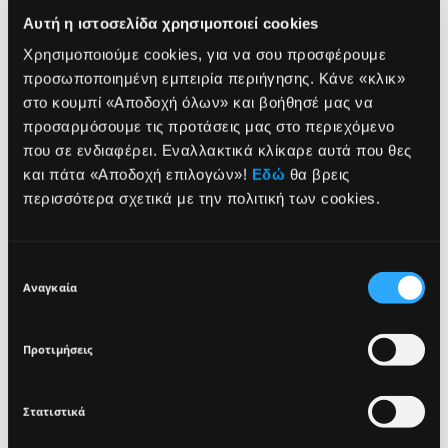
Αυτή η ιστοσελίδα χρησιμοποιεί cookies
Χρησιμοποιούμε cookies, για να σου προσφέρουμε
προσωποποιημένη εμπειρία περιήγησης. Κάνε «κλικ»
στο κουμπί «Αποδοχή όλων» και βοήθησέ μας να
PRO TIP
προσαρμόσουμε τις προτάσεις μας στο περιεχόμενο
που σε ενδιαφέρει. Εναλλακτικά κλίκαρε αυτά που θες
Συνδύασε με το Clay
NEWSLETTER
και πάτα «Αποδοχή επιλογών»!
Εδώ
θα βρεις
περισσότερα σχετικά με την πολιτική των cookies.
Whisper All Over για
φυσικό χρώμα και λάμψη
Sign up for exclusive beauty tips and be the first to
know about all the latest Seventeen trends and
Επιλογή
με μόλις 2 προϊόντα! ✨
products!
Αναγκαία
συγκατάθεσης
Προτιμήσεις
Στατιστικά
I agree that the collection and processing of my personal data will be
*
in compliance with Seventeen's
Privacy Policy.