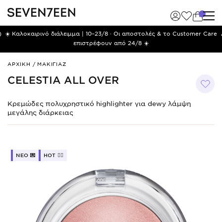
)
☀️ Καλοκαιρινό διάλειμμα | 10–23/8 · Οι αποστολές & το Customer Care
επιστρέφουν από 24/8 ☀️
Celestia
ΑΡΧΙΚΗ
/
ΜΑΚΙΓΙΑΖ
All
CELESTIA ALL OVER
Over
Κρεμώδες πολυχρηστικό highlighter για dewy λάμψη
μεγάλης διάρκειας
ΝΕO 💌
HOT ❤️‍🔥