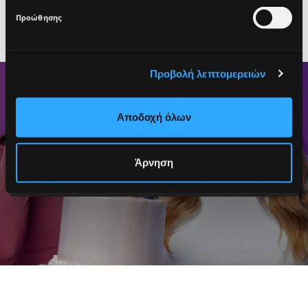
Προώθησης
SIGN UP
Προβολή λεπτομερειών
Αποδοχή όλων
Άρνηση