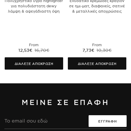
Πολυχρηστικό υγρό highlighter
Ενυδατικό κρεμώδες κραγιόν
για πολυδιάστατη dewy
σε ημι-ματ, διαφανείς, σατινέ
λάμψη & αψεγάδιαστη όψη
& μεταλλικές αποχρώσεις
From
From
12,53€
16,70€
7,73€
10,30€
ΔΙΑΛΕΞΕ ΑΠΟΧΡΩΣΗ
ΔΙΑΛΕΞΕ ΑΠΟΧΡΩΣΗ
ΜΕΙΝΕ ΣΕ ΕΠΑΦΗ
Διεύθυνση
Email