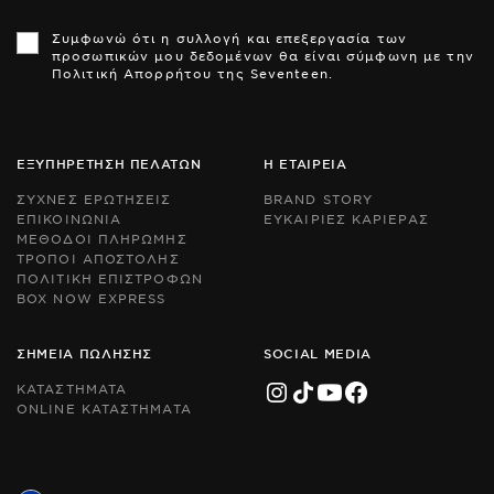
Th
Th
si
si
Συμφωνώ ότι η συλλογή και επεξεργασία των
is
is
προσωπικών μου δεδομένων θα είναι σύμφωνη με την
pr
pr
Πολιτική Απορρήτου της Seventeen.
by
by
r
r
an
an
th
th
Go
Go
ΕΞΥΠΗΡΕΤΗΣΗ ΠΕΛΑΤΩΝ
Η ΕΤΑΙΡΕΙΑ
Pr
Pr
Po
Po
ΣΥΧΝΕΣ ΕΡΩΤΗΣΕΙΣ
BRAND STORY
an
an
ΕΠΙΚΟΙΝΩΝΙΑ
ΕΥΚΑΙΡΙΕΣ ΚΑΡΙΕΡΑΣ
Te
Te
ΜΕΘΟΔΟΙ ΠΛΗΡΩΜΗΣ
of
of
Se
Se
ΤΡΟΠΟΙ ΑΠΟΣΤΟΛΗΣ
ap
ap
ΠΟΛΙΤΙΚΗ ΕΠΙΣΤΡΟΦΩΝ
BOX NOW EXPRESS
ΣΗΜΕΙΑ ΠΩΛΗΣΗΣ
SOCIAL MEDIA
ΚΑΤΑΣΤΗΜΑΤΑ
ONLINE ΚΑΤΑΣΤΗΜΑΤΑ