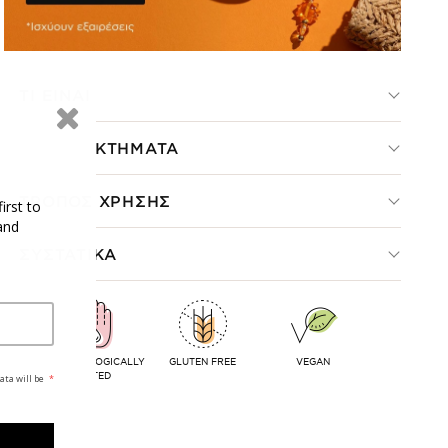
ΤΙ ΕΙΝΑΙ
ΠΛΕΟΝΕΚΤΗΜΑΤΑ
ΤΡΟΠΟΣ ΧΡΗΣΗΣ
irst to
and
ΣΥΣΤΑΤΙΚΑ
DERMATOLOGICALLY
GLUTEN FREE
VEGAN
TESTED
ata will be
*