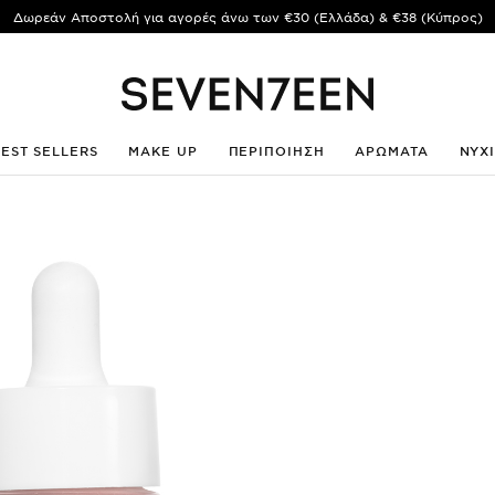
Δωρεάν Αποστολή για αγορές άνω των €30 (Ελλάδα) & €38 (Κύπρος)
BEST SELLERS
MAKE UP
ΠΕΡΙΠΟΙΗΣΗ
ΑΡΩΜΑΤΑ
ΝΥΧ