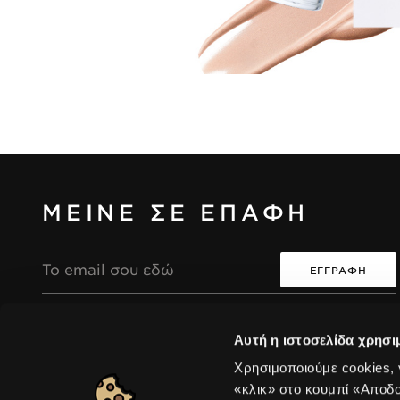
ΜΕΙΝΕ ΣΕ ΕΠΑΦΗ
Διεύθυνση
Email
Συμφωνώ ότι η συλλογή και επεξεργασία των
i
i
Αυτή η ιστοσελίδα χρησι
προσωπικών μου δεδομένων θα είναι σύμφωνη με
την Πολιτική Απορρήτου της Seventeen.
Χρησιμοποιούμε cookies,
«κλικ» στο κουμπί «Αποδ