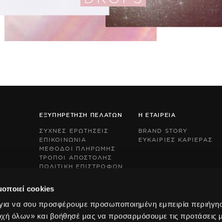
ΕΞΥΠΗΡΕΤΗΣΗ ΠΕΛΑΤΩΝ
Η ΕΤΑΙΡΕΙΑ
ΣΥΧΝΕΣ ΕΡΩΤΗΣΕΙΣ
BRAND STORY
ΕΠΙΚΟΙΝΩΝΙΑ
ΕΥΚΑΙΡΙΕΣ ΚΑΡΙΕΡΑΣ
ΜΕΘΟΔΟΙ ΠΛΗΡΩΜΗΣ
ΤΡΟΠΟΙ ΑΠΟΣΤΟΛΗΣ
ΠΟΛΙΤΙΚΗ ΕΠΙΣΤΡΟΦΩΝ
This
This
BOX NOW EXPRESS
site
site
s
s
μοποιεί cookies
protected
protected
by
by
 για να σου προσφέρουμε προσωποποιημένη εμπειρία περιήγη
reCAPTCHA
reCAPTCHA
οχή όλων» και βοήθησέ μας να προσαρμόσουμε τις προτάσεις 
and
and