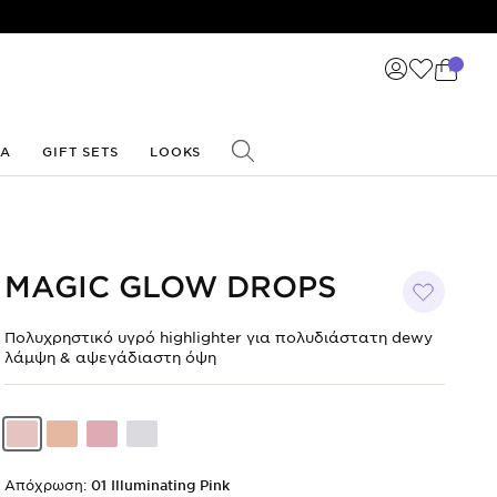
ΙΑ
GIFT SETS
LOOKS
MAGIC GLOW DROPS
Πολυχρηστικό υγρό highlighter για πολυδιάστατη dewy
λάμψη & αψεγάδιαστη όψη
Shade
Shade
Shade
Shade
code
code
code
code
01
02
03
04
Illuminating
Illuminating
Pink
Sand
Απόχρωση:
01 Illuminating Pink