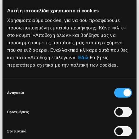
ΠΛΕΟΝΕΚΤΗΜΑΤΑ
Αυτή η ιστοσελίδα χρησιμοποιεί cookies
ΤΡΟΠΟΣ ΧΡΗΣΗΣ
Χρησιμοποιούμε cookies, για να σου προσφέρουμε
προσωποποιημένη εμπειρία περιήγησης. Κάνε «κλικ»
στο κουμπί «Αποδοχή όλων» και βοήθησέ μας να
ΣΥΣΤΑΤΙΚΑ
προσαρμόσουμε τις προτάσεις μας στο περιεχόμενο
που σε ενδιαφέρει. Εναλλακτικά κλίκαρε αυτά που θες
NEWSLETTER
και πάτα «Αποδοχή επιλογών»!
Εδώ
θα βρεις
περισσότερα σχετικά με την πολιτική των cookies.
VEGAN
DERMATOLOGICALLY
GLUTEN FREE
TESTED
Sign up for exclusive beauty tips and be the first to
know about all the latest Seventeen trends and
Επιλογή
products!
Αναγκαία
συγκατάθεσης
Προτιμήσεις
Στατιστικά
I agree that the collection and processing of my personal data will be
*