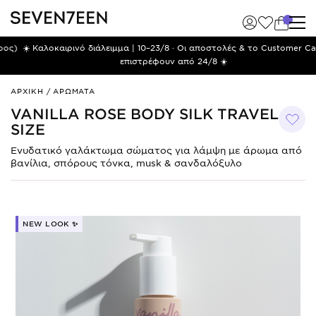
)
☀️ Καλοκαιρινό διάλειμμα | 10–23/8 · Οι αποστολές & το Customer Care
επιστρέφουν από 24/8 ☀️
Vanilla
ΑΡΧΙΚΗ
/
ΑΡΩΜΑΤΑ
Rose
VANILLA ROSE BODY SILK TRAVEL
Body
SIZE
Silk
Travel
Ενυδατικό γαλάκτωμα σώματος για λάμψη με άρωμα από
Size
βανίλια, σπόρους τόνκα, musk & σανδαλόξυλο
NEW LOOK ✨