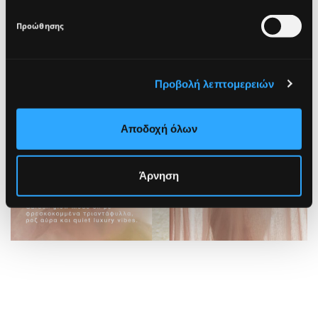
in compliance with Seventeen's
Privacy Policy.
Προώθησης
SIGN UP
Προβολή λεπτομερειών
Αποδοχή όλων
Άρνηση