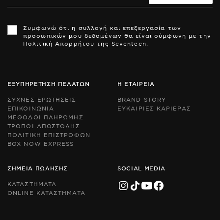
Th
Th
si
si
Συμφωνώ ότι η συλλογή και επεξεργασία των
is
is
προσωπικών μου δεδομένων θα είναι σύμφωνη με την
pr
pr
Πολιτική Απορρήτου της Seventeen.
by
by
r
r
an
an
th
th
Go
Go
ΕΞΥΠΗΡΕΤΗΣΗ ΠΕΛΑΤΩΝ
Η ΕΤΑΙΡΕΙΑ
Pr
Pr
Po
Po
ΣΥΧΝΕΣ ΕΡΩΤΗΣΕΙΣ
BRAND STORY
an
an
ΕΠΙΚΟΙΝΩΝΙΑ
ΕΥΚΑΙΡΙΕΣ ΚΑΡΙΕΡΑΣ
Te
Te
ΜΕΘΟΔΟΙ ΠΛΗΡΩΜΗΣ
of
of
Se
Se
ΤΡΟΠΟΙ ΑΠΟΣΤΟΛΗΣ
ap
ap
ΠΟΛΙΤΙΚΗ ΕΠΙΣΤΡΟΦΩΝ
BOX NOW EXPRESS
ΣΗΜΕΙΑ ΠΩΛΗΣΗΣ
SOCIAL MEDIA
ΚΑΤΑΣΤΗΜΑΤΑ
ONLINE ΚΑΤΑΣΤΗΜΑΤΑ