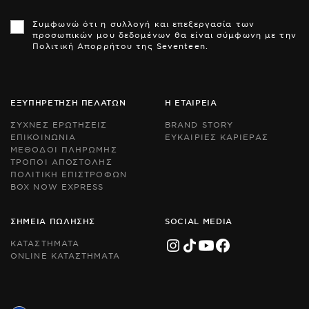
Th
Th
si
si
Συμφωνώ ότι η συλλογή και επεξεργασία των
is
is
προσωπικών μου δεδομένων θα είναι σύμφωνη με την
pr
pr
Πολιτική Απορρήτου της Seventeen.
by
by
r
r
an
an
th
th
Go
Go
ΕΞΥΠΗΡΕΤΗΣΗ ΠΕΛΑΤΩΝ
Η ΕΤΑΙΡΕΙΑ
Pr
Pr
Po
Po
ΣΥΧΝΕΣ ΕΡΩΤΗΣΕΙΣ
BRAND STORY
an
an
ΕΠΙΚΟΙΝΩΝΙΑ
ΕΥΚΑΙΡΙΕΣ ΚΑΡΙΕΡΑΣ
Te
Te
ΜΕΘΟΔΟΙ ΠΛΗΡΩΜΗΣ
of
of
Se
Se
ΤΡΟΠΟΙ ΑΠΟΣΤΟΛΗΣ
ap
ap
ΠΟΛΙΤΙΚΗ ΕΠΙΣΤΡΟΦΩΝ
BOX NOW EXPRESS
ΣΗΜΕΙΑ ΠΩΛΗΣΗΣ
SOCIAL MEDIA
ΚΑΤΑΣΤΗΜΑΤΑ
ONLINE ΚΑΤΑΣΤΗΜΑΤΑ