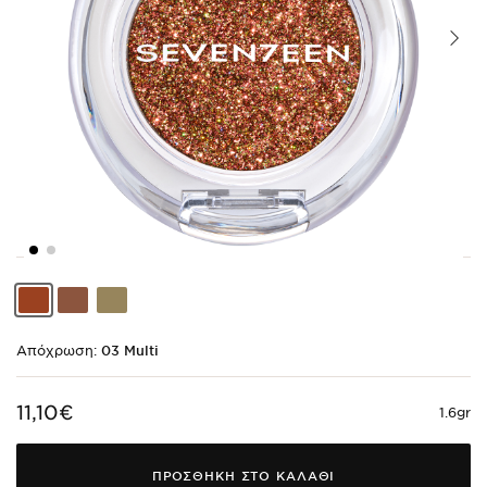
Shade
Shade
Shade
code
code
code
03
02
01
Multi
Bronze
Sand
Απόχρωση:
03 Multi
11,10€
1.6gr
ΠΡΟΣΘΗΚΗ ΣΤΟ ΚΑΛΑΘΙ