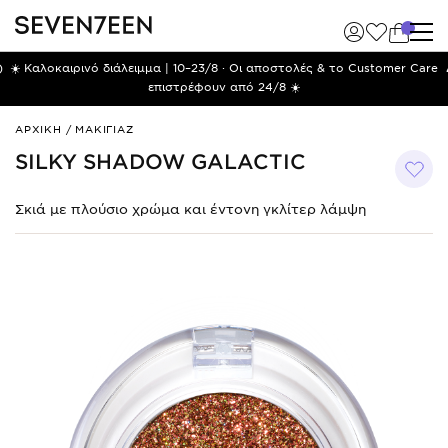
)
☀️ Καλοκαιρινό διάλειμμα | 10–23/8 · Οι αποστολές & το Customer Care
επιστρέφουν από 24/8 ☀️
Silky
ΑΡΧΙΚΗ
/
ΜΑΚΙΓΙΑΖ
Shadow
SILKY SHADOW GALACTIC
Galactic
Σκιά με πλούσιο χρώμα και έντονη γκλίτερ λάμψη