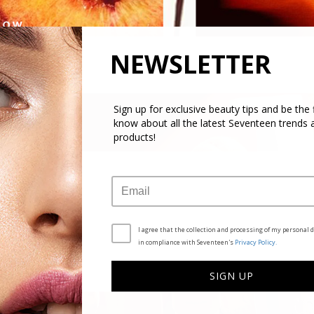
NEWSLETTER
Sign up for exclusive beauty tips and be the f
know about all the latest Seventeen trends 
products!
I agree that the collection and processing of my personal d
in compliance with Seventeen's
Privacy Policy.
SIGN UP