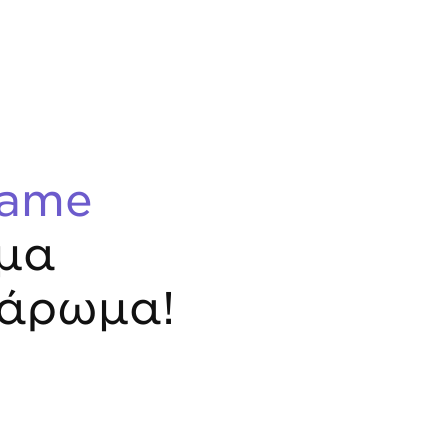
lame
μα
 άρωμα!