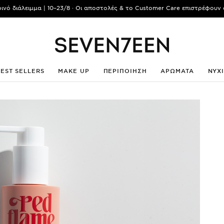
ρινό διάλειμμα | 10–23/8 · Οι αποστολές & το Customer Care επιστρέφουν 
BEST SELLERS
MAKE UP
ΠΕΡΙΠΟΙΗΣΗ
ΑΡΩΜΑΤΑ
ΝΥΧ