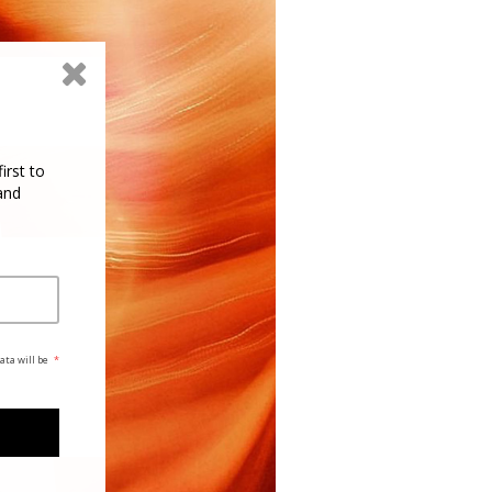
irst to
and
ata will be
*