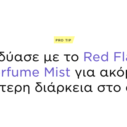
PRO TIP
δύασε με το
Red F
rfume Mist
για ακό
τερη διάρκεια στο