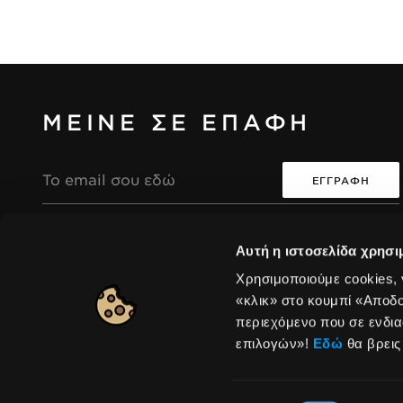
ΜΕΙΝΕ ΣΕ ΕΠΑΦΗ
Διεύθυνση
Email
Συμφωνώ ότι η συλλογή και επεξεργασία των
i
i
Αυτή η ιστοσελίδα χρησι
προσωπικών μου δεδομένων θα είναι σύμφωνη με
την Πολιτική Απορρήτου της Seventeen.
Χρησιμοποιούμε cookies,
«κλικ» στο κουμπί «Αποδ
περιεχόμενο που σε ενδια
Europe
|
Αλλαγή
επιλογών»!
Εδώ
θα βρεις