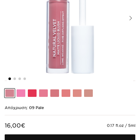
Shade
Shade
Shade
Shade
Shade
Shade
Shade
Shade
code
code
code
code
code
code
code
code
09
08
07
06
05
04
02
01
Pale
Pink
Excited
Rose
Nude
Happy
Warm
Cool
Rose
Natural
Nude
Απόχρωση:
09 Pale
16,00€
0.17 fl.oz / 5ml