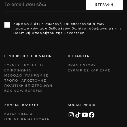
Email
Th
Th
si
si
Συμφωνώ ότι η συλλογή και επεξεργασία των
is
is
προσωπικών μου δεδομένων θα είναι σύμφωνη με την
pr
pr
Πολιτική Απορρήτου της Seventeen.
by
by
r
r
an
an
th
th
Go
Go
ΕΞΥΠΗΡΕΤΗΣΗ ΠΕΛΑΤΩΝ
Η ΕΤΑΙΡΕΙΑ
Pr
Pr
Po
Po
ΣΥΧΝΕΣ ΕΡΩΤΗΣΕΙΣ
BRAND STORY
an
an
ΕΠΙΚΟΙΝΩΝΙΑ
ΕΥΚΑΙΡΙΕΣ ΚΑΡΙΕΡΑΣ
Te
Te
ΜΕΘΟΔΟΙ ΠΛΗΡΩΜΗΣ
of
of
Se
Se
ΤΡΟΠΟΙ ΑΠΟΣΤΟΛΗΣ
ap
ap
ΠΟΛΙΤΙΚΗ ΕΠΙΣΤΡΟΦΩΝ
BOX NOW EXPRESS
ΣΗΜΕΙΑ ΠΩΛΗΣΗΣ
SOCIAL MEDIA
ΚΑΤΑΣΤΗΜΑΤΑ
ONLINE ΚΑΤΑΣΤΗΜΑΤΑ