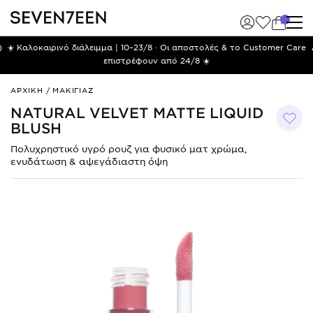
)
☀️ Καλοκαιρινό διάλειμμα | 10–23/8 · Οι αποστολές & το Customer Care
επιστρέφουν από 24/8 ☀️
NATURAL
ΑΡΧΙΚΗ
/
ΜΑΚΙΓΙΑΖ
VELVET
NATURAL VELVET MATTE LIQUID
MATTE
BLUSH
LIQUID
BLUSH
Πολυχρηστικό υγρό ρουζ για φυσικό ματ χρώμα,
ενυδάτωση & αψεγάδιαστη όψη