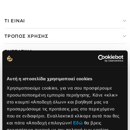
ΤΙ ΕΙΝΑΙ
ΤΡΟΠΟΣ ΧΡΗΣΗΣ
ΣΥΣΤΑΤΙΚΑ
Αυτή η ιστοσελίδα χρησιμοποιεί cookies
FRAGRANCE FREE
VEGAN
DERMATOLOGICALLY
TESTED
Χρησιμοποιούμε cookies, για να σου προσφέρουμε
προσωποποιημένη εμπειρία περιήγησης. Κάνε «κλικ»
στο κουμπί «Αποδοχή όλων» και βοήθησέ μας να
GLUTEN FREE
προσαρμόσουμε τις προτάσεις μας στο περιεχόμενο
που σε ενδιαφέρει. Εναλλακτικά κλίκαρε αυτά που θες
NEWSLETTER
και πάτα «Αποδοχή επιλογών»!
Εδώ
θα βρεις
περισσότερα σχετικά με την πολιτική των cookies.