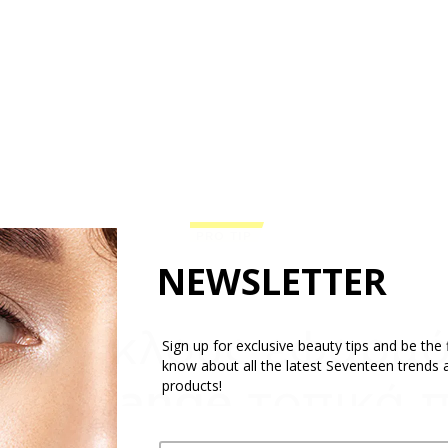
PRO TIP
NEWSLETTER
ετέρωσε τους επί
υς κύκλους εφαρμό
Sign up for exclusive beauty tips and be the f
know about all the latest Seventeen trends 
products!
. 5 Orange
τοπικά π