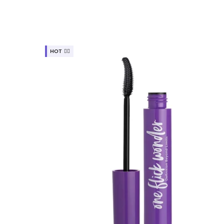
HOT ❤️‍🔥