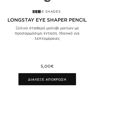
6 SHADES
LONGSTAY EYE SHAPER PENCIL
EY
Ξύλινο σταθερό μολύβι ματιών με
Επα
προσαρμόσιμη ένταση. Ιδανικό για
ρυτί
λεπτομέρειες
5,00€
ΔΙΑΛΕΞΕ ΑΠΟΧΡΩΣΗ