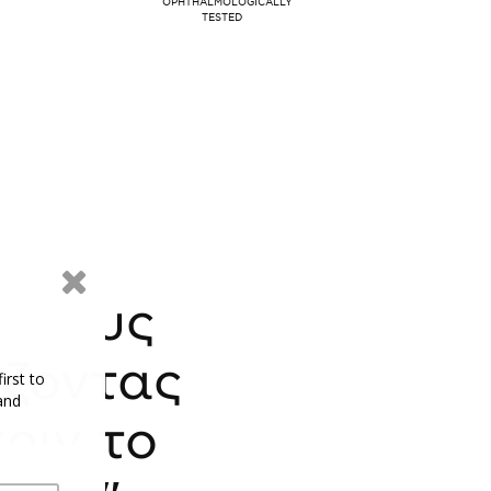
OPHTHALMOLOGICALLY
TESTED
μονους
ζοντας
irst to
and
ριν το