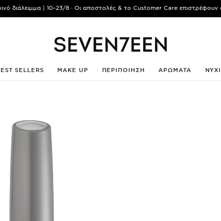
ρινό διάλειμμα | 10–23/8 · Οι αποστολές & το Customer Care επιστρέφουν 
BEST SELLERS
MAKE UP
ΠΕΡΙΠΟΙΗΣΗ
ΑΡΩΜΑΤΑ
ΝΥΧ