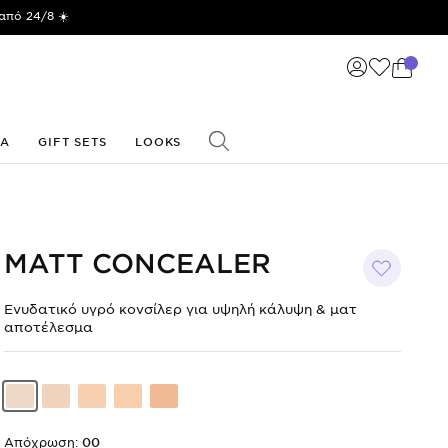
από 24/8 ☀️
ΙΑ
GIFT SETS
LOOKS
MATT CONCEALER
Ενυδατικό υγρό κονσίλερ για υψηλή κάλυψη & ματ
αποτέλεσμα
Shade
Shade
Shade
Shade
Shade
code
code
code
code
code
00
01
02
03
04
Απόχρωση:
00