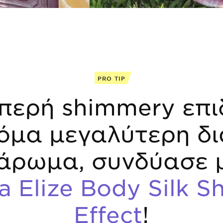
PRO TIP
μπερή shimmery επι
κόμα μεγαλύτερη δι
άρωμα, συνδύασε 
a Elize Body Silk 
Effect
!