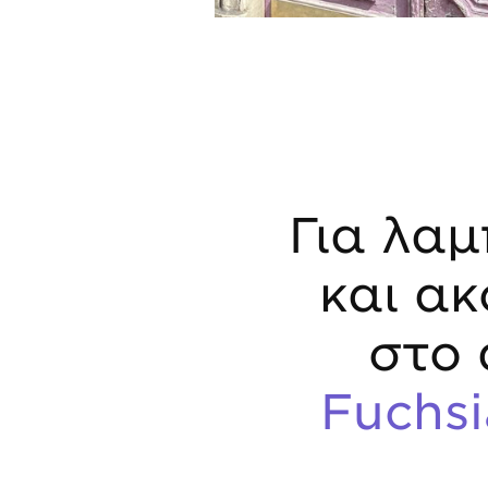
Για λα
και α
στο 
Fuchsi