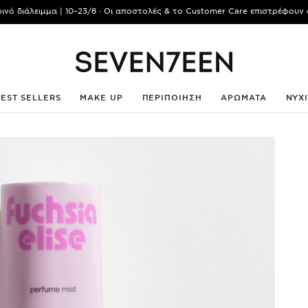
ρινό διάλειμμα | 10–23/8 · Οι αποστολές & το Customer Care επιστρέφουν 
BEST SELLERS
MAKE UP
ΠΕΡΙΠΟΙΗΣΗ
ΑΡΩΜΑΤΑ
ΝΥΧ