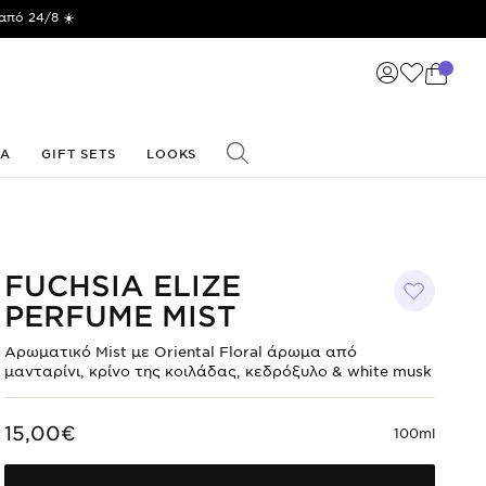
από 24/8 ☀️
ΙΑ
GIFT SETS
LOOKS
FUCHSIA ELIZE
PERFUME MIST
Αρωματικό Mist με Oriental Floral άρωμα από
μανταρίνι, κρίνο της κοιλάδας, κεδρόξυλο & white musk
15,00€
100ml