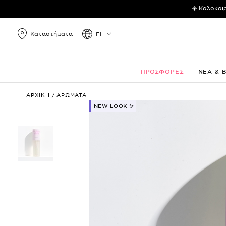
☀️ Καλοκαι
Καταστήματα
EL
ΠΡΟΣΦΟΡΕΣ
ΝΕΑ & 
Fuchsia
ΑΡΧΙΚΗ
/
ΑΡΩΜΑΤΑ
Elize
NEW LOOK ✨
Perfume
Mist