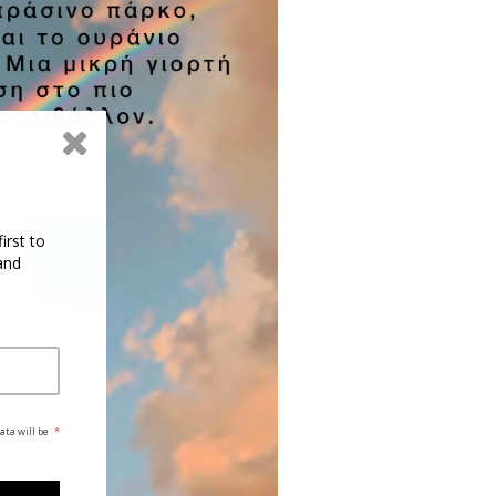
irst to
and
ata will be
*