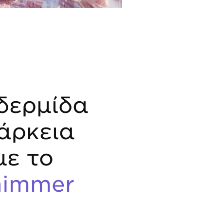
δερμίδα
άρκεια
με το
Shimmer