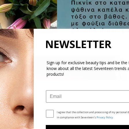
NEWSLETTER
Sign up for exclusive beauty tips and be the f
know about all the latest Seventeen trends 
products!
I agree that the collection and processing of my personal d
in compliance with Seventeen's
Privacy Policy.