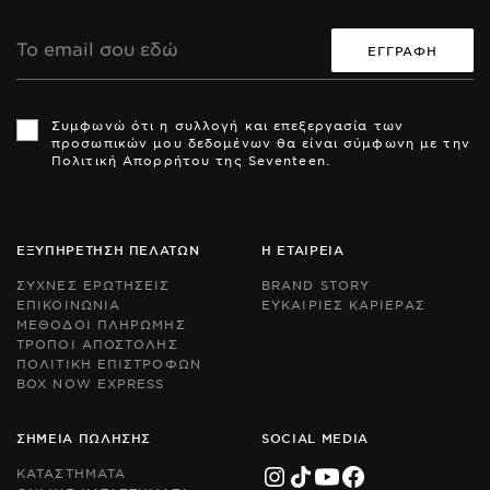
Διεύθυνση
Email
Th
Th
si
si
Συμφωνώ ότι η συλλογή και επεξεργασία των
is
is
προσωπικών μου δεδομένων θα είναι σύμφωνη με την
pr
pr
Πολιτική Απορρήτου της Seventeen.
by
by
r
r
an
an
th
th
Go
Go
ΕΞΥΠΗΡΕΤΗΣΗ ΠΕΛΑΤΩΝ
Η ΕΤΑΙΡΕΙΑ
Pr
Pr
Po
Po
ΣΥΧΝΕΣ ΕΡΩΤΗΣΕΙΣ
BRAND STORY
an
an
ΕΠΙΚΟΙΝΩΝΙΑ
ΕΥΚΑΙΡΙΕΣ ΚΑΡΙΕΡΑΣ
Te
Te
ΜΕΘΟΔΟΙ ΠΛΗΡΩΜΗΣ
of
of
Se
Se
ΤΡΟΠΟΙ ΑΠΟΣΤΟΛΗΣ
ap
ap
ΠΟΛΙΤΙΚΗ ΕΠΙΣΤΡΟΦΩΝ
BOX NOW EXPRESS
ΣΗΜΕΙΑ ΠΩΛΗΣΗΣ
SOCIAL MEDIA
ΚΑΤΑΣΤΗΜΑΤΑ