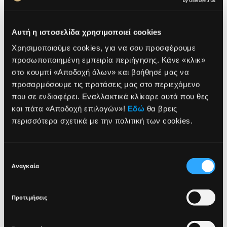
Αυτή η ιστοσελίδα χρησιμοποιεί cookies
Χρησιμοποιούμε cookies, για να σου προσφέρουμε
προσωποποιημένη εμπειρία περιήγησης. Κάνε «κλικ»
στο κουμπί «Αποδοχή όλων» και βοήθησέ μας να
προσαρμόσουμε τις προτάσεις μας στο περιεχόμενο
που σε ενδιαφέρει. Εναλλακτικά κλίκαρε αυτά που θες
NEWSLETTER
και πάτα «Αποδοχή επιλογών»!
Εδώ
θα βρεις
περισσότερα σχετικά με την πολιτική των cookies.
Sign up for exclusive beauty tips and be the first to
know about all the latest Seventeen trends and
Επιλογή
products!
Αναγκαία
συγκατάθεσης
Προτιμήσεις
ΤΙ ΕΙΝΑΙ