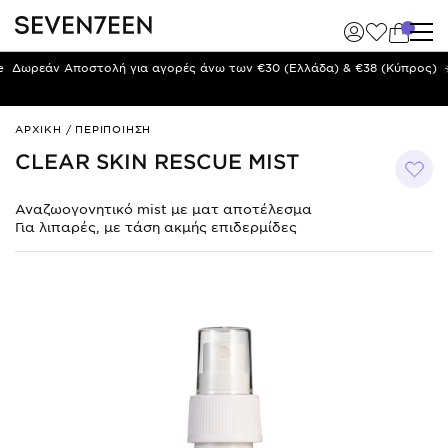
(Κύπρος)
☀️ Καλοκαιρινό διάλειμμα | 10–23/8 · Οι αποστολές & το Custome
επιστρέφουν από 24/8 ☀️
Clear
ΑΡΧΙΚΗ
/
ΠΕΡΙΠΟΙΗΣΗ
Skin
CLEAR SKIN RESCUE MIST
Rescue
Mist
Αναζωογονητικό mist με ματ αποτέλεσμα
Για λιπαρές, με τάση ακμής επιδερμίδες