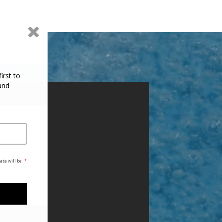
irst to
and
ata will be
*