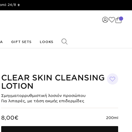
από 24/8 ☀️
ΙΑ
GIFT SETS
LOOKS
CLEAR SKIN CLEANSING
LOTION
Σμηγματορρυθμιστική λοσιόν προσώπου
Για λιπαρές, με τάση ακμής επιδερμίδες
8,00€
200ml