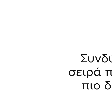
Συνδ
σειρά 
πιο 