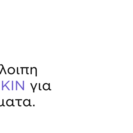
λοιπη
KIN
για
ματα.