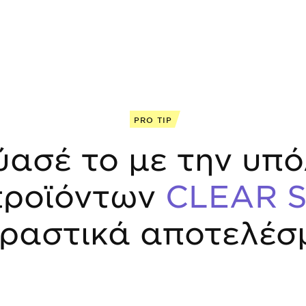
PRO TIP
ύασέ το με την υπό
προϊόντων
CLEAR S
δραστικά αποτελέσ