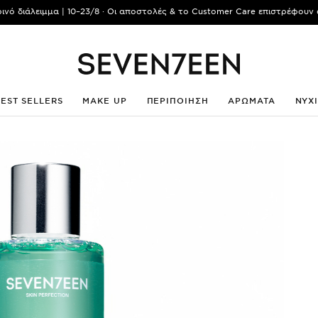
ρινό διάλειμμα | 10–23/8 · Οι αποστολές & το Customer Care επιστρέφουν 
BEST SELLERS
MAKE UP
ΠΕΡΙΠΟΙΗΣΗ
ΑΡΩΜΑΤΑ
ΝΥΧ