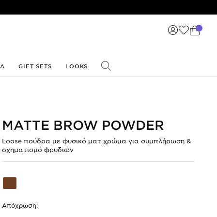
ΙΑ
GIFT SETS
LOOKS
MATTE BROW POWDER
Loose πούδρα με φυσικό ματ χρώμα για συμπλήρωση &
σχηματισμό φρυδιών
Shade
code
3
RED
BROWN
Απόχρωση: