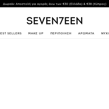
Δωρεάν Αποστολή για αγορές άνω των €30 (Ελλάδα) & €38 (Κύπρος)
BEST SELLERS
MAKE UP
ΠΕΡΙΠΟΙΗΣΗ
ΑΡΩΜΑΤΑ
ΝΥΧ