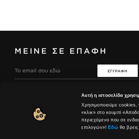
ΜΕΙΝΕ ΣΕ ΕΠΑΦΗ
Διεύθυνση
Email
Συμφωνώ ότι η συλλογή και επεξεργασία των
i
i
Αυτή η ιστοσελίδα χρησι
προσωπικών μου δεδομένων θα είναι σύμφωνη με
την Πολιτική Απορρήτου της Seventeen.
Χρησιμοποιούμε cookies,
«κλικ» στο κουμπί «Αποδ
περιεχόμενο που σε ενδια
Europe
|
Αλλαγή
επιλογών»!
Εδώ
θα βρεις