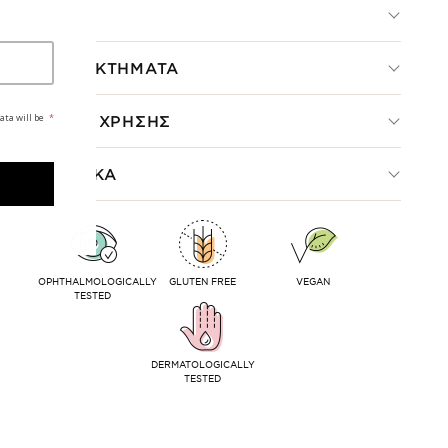
ΤΙ ΕΙΝΑΙ
ΠΛΕΟΝΕΚΤΗΜΑΤΑ
ata will be
*
ΤΡΟΠΟΣ ΧΡΗΣΗΣ
ΣΥΣΤΑΤΙΚΑ
OPHTHALMOLOGICALLY
GLUTEN FREE
VEGAN
TESTED
DERMATOLOGICALLY
TESTED