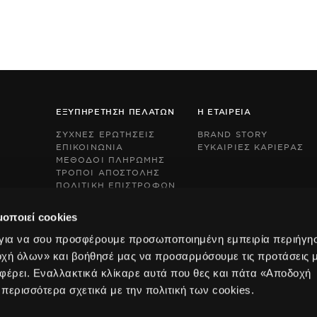
ΕΞΥΠΗΡΕΤΗΣΗ ΠΕΛΑΤΩΝ
Η ΕΤΑΙΡΕΙΑ
ΣΥΧΝΕΣ ΕΡΩΤΗΣΕΙΣ
BRAND STORY
ΕΠΙΚΟΙΝΩΝΙΑ
ΕΥΚΑΙΡΙΕΣ ΚΑΡΙΕΡΑΣ
ΜΕΘΟΔΟΙ ΠΛΗΡΩΜΗΣ
ΤΡΟΠΟΙ ΑΠΟΣΤΟΛΗΣ
ΠΟΛΙΤΙΚΗ ΕΠΙΣΤΡΟΦΩΝ
This
This
BOX NOW EXPRESS
site
site
s
s
μοποιεί cookies
protected
protected
by
by
 για να σου προσφέρουμε προσωποποιημένη εμπειρία περιήγη
reCAPTCHA
reCAPTCHA
οχή όλων» και βοήθησέ μας να προσαρμόσουμε τις προτάσεις 
and
and
the
the
φέρει. Εναλλακτικά κλίκαρε αυτά που θες και πάτα «Αποδοχή
Google
Google
 περισσότερα σχετικά με την πολιτική των cookies.
Privacy
Privacy
Policy
Policy
and
and